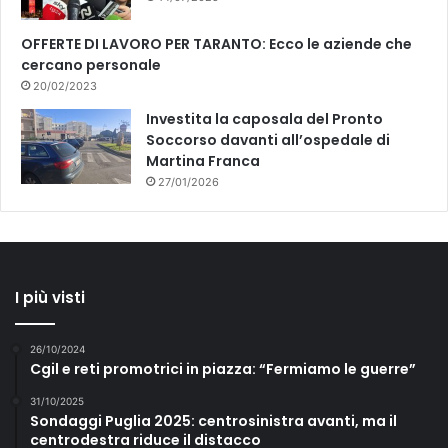
OFFERTE DI LAVORO PER TARANTO: Ecco le aziende che
cercano personale
20/02/2023
Investita la caposala del Pronto
Soccorso davanti all’ospedale di
Martina Franca
27/01/2026
I più visti
26/10/2024
Cgil e reti promotrici in piazza: “Fermiamo le guerre”
31/10/2025
Sondaggi Puglia 2025: centrosinistra avanti, ma il
centrodestra riduce il distacco