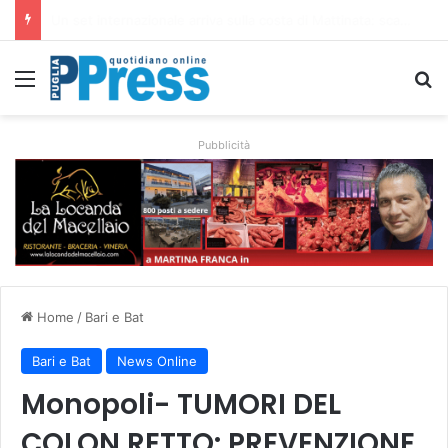
Ombrelloni lasciati sulle spiagge libere, controlli a Vieste e Peschici: liberati oltre 5mila metri quadrati
Menu
C
Pubblicità
Home
/
Bari e Bat
Bari e Bat
News Online
Monopoli- TUMORI DEL
COLON RETTO: PREVENZIONE