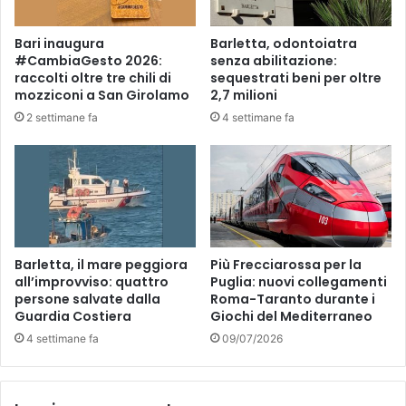
l
d
’
i
Bari inaugura
Barletta, odontoiatra
e
«
#CambiaGesto 2026:
senza abilitazione:
c
E
raccolti oltre tre chili di
sequestrati beni per oltre
o
d
mozziconi a San Girolamo
2,7 milioni
n
u
2 settimane fa
4 settimane fa
o
c
m
a
i
m
a
a
p
r
u
e
g
»
l
Barletta, il mare peggiora
Più Frecciarossa per la
i
all’improvviso: quattro
Puglia: nuovi collegamenti
e
persone salvate dalla
Roma-Taranto durante i
Guardia Costiera
Giochi del Mediterraneo
s
e
4 settimane fa
09/07/2026
:
b
i