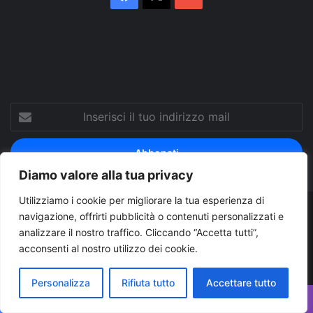
Tube
Inserisci
il
tuo
indirizzo
mail
Diamo valore alla tua privacy
Utilizziamo i cookie per migliorare la tua esperienza di
navigazione, offrirti pubblicità o contenuti personalizzati e
© Copyright 2026, Tutti i diritti riservati |
© Copyright
analizzare il nostro traffico. Cliccando “Accetta tutti”,
Pugliapress - Quotidiano online editore associazione giornalisti
acconsenti al nostro utilizzo dei cookie.
riuniti registrato presso il tribunale di Taranto al n. 569/2000 del
Personalizza
Rifiuta tutto
Accettare tutto
24/10/2000. Direttore responsabile Antonio Rubino
Cerco/Vendo
Offerte di lavoro Puglia
Archivio
Contatti