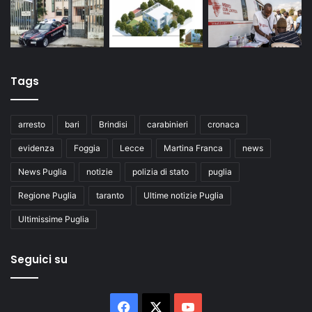
Tags
arresto
bari
Brindisi
carabinieri
cronaca
evidenza
Foggia
Lecce
Martina Franca
news
News Puglia
notizie
polizia di stato
puglia
Regione Puglia
taranto
Ultime notizie Puglia
Ultimissime Puglia
Seguici su
Facebook
X
You