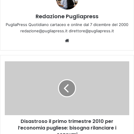
Redazione Pugliapress
PugliaPress Quotidiano cartaceo e online dal 7 dicembre del 2000
redazione@pugliapress.it direttore@pugliapress.it
We
bsi
te
D
i
s
a
s
t
r
o
s
Disastroso il primo trimestre 2010 per
o
l’economia pugliese: bisogna rilanciare i
i
l