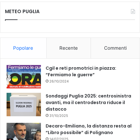
c
u
METEO PUGLIA
e
T
b
u
o
b
Popolare
Recente
Commenti
o
e
k
Cgil e reti promotrici in piazza:
“Fermiamo le guerre”
26/10/2024
Sondaggi Puglia 2025: centrosinistra
avanti, ma il centrodestra riduce il
distacco
31/10/2025
Decaro-Emiliano, la distanza resta al
“Libro possibile” di Polignano
14/07/2025