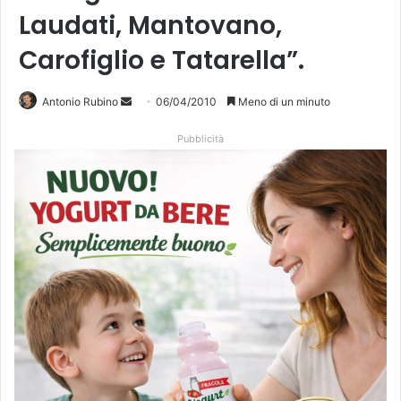
Laudati, Mantovano,
Carofiglio e Tatarella”.
Antonio Rubino
I
06/04/2010
Meno di un minuto
n
Pubblicità
v
i
a
u
n
'
e
m
a
i
l