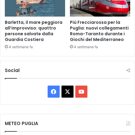
i
a
d
i
Barletta, il mare peggiora
Più Frecciarossa per la
all’improvviso: quattro
Puglia: nuovi collegamenti
t
persone salvate dalla
Roma-Taranto durante i
a
Guardia Costiera
Giochi del Mediterraneo
l
e
4 settimane fa
4 settimane fa
n
t
i
Social
.
F
X
Y
a
o
c
u
METEO PUGLIA
e
T