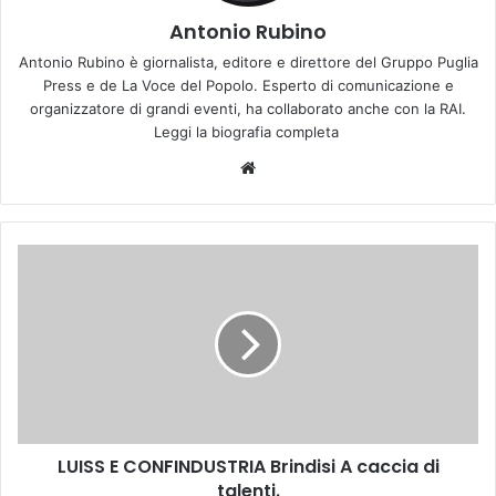
Antonio Rubino
Antonio Rubino è giornalista, editore e direttore del Gruppo Puglia
Press e de La Voce del Popolo. Esperto di comunicazione e
organizzatore di grandi eventi, ha collaborato anche con la RAI.
Leggi la biografia completa
We
bsi
te
L
U
I
S
S
E
C
O
N
LUISS E CONFINDUSTRIA Brindisi A caccia di
F
talenti.
I