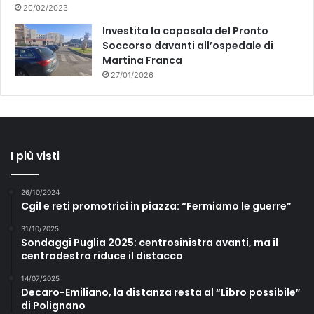
20/02/2023
Investita la caposala del Pronto
Soccorso davanti all’ospedale di
Martina Franca
27/01/2026
I più visti
26/10/2024
Cgil e reti promotrici in piazza: “Fermiamo le guerre”
31/10/2025
Sondaggi Puglia 2025: centrosinistra avanti, ma il
centrodestra riduce il distacco
14/07/2025
Decaro-Emiliano, la distanza resta al “Libro possibile”
di Polignano