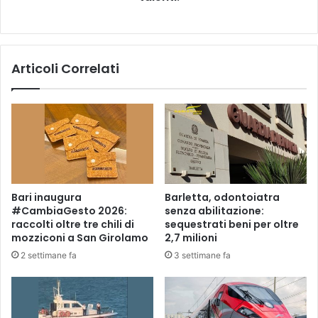
N
D
U
S
Articoli Correlati
T
R
I
A
B
r
i
n
d
Bari inaugura
Barletta, odontoiatra
i
#CambiaGesto 2026:
senza abilitazione:
s
raccolti oltre tre chili di
sequestrati beni per oltre
i
mozziconi a San Girolamo
2,7 milioni
A
2 settimane fa
3 settimane fa
c
a
c
c