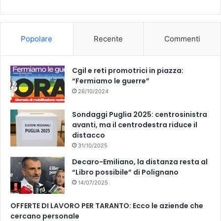
b
u
o
b
Popolare
Recente
Commenti
o
e
k
Cgil e reti promotrici in piazza:
“Fermiamo le guerre”
26/10/2024
Sondaggi Puglia 2025: centrosinistra
avanti, ma il centrodestra riduce il
distacco
31/10/2025
Decaro-Emiliano, la distanza resta al
“Libro possibile” di Polignano
14/07/2025
OFFERTE DI LAVORO PER TARANTO: Ecco le aziende che
cercano personale