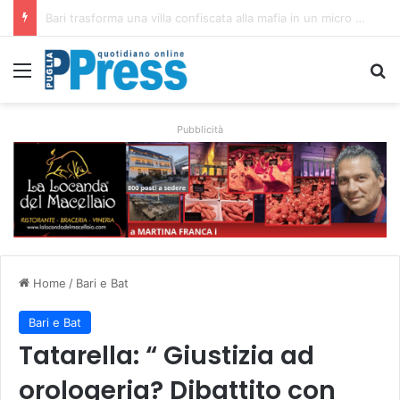
Rubano strumenti e farmaci ai medici dei migranti a Bari: ferme le visite a Nardò
Menu
C
Pubblicità
Home
/
Bari e Bat
Bari e Bat
Tatarella: “ Giustizia ad
orologeria? Dibattito con