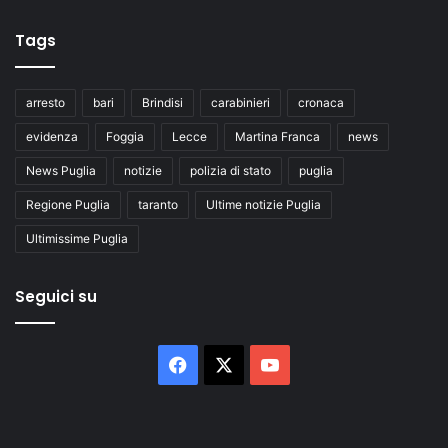
Tags
arresto
bari
Brindisi
carabinieri
cronaca
evidenza
Foggia
Lecce
Martina Franca
news
News Puglia
notizie
polizia di stato
puglia
Regione Puglia
taranto
Ultime notizie Puglia
Ultimissime Puglia
Seguici su
Facebook
X
You
Tube