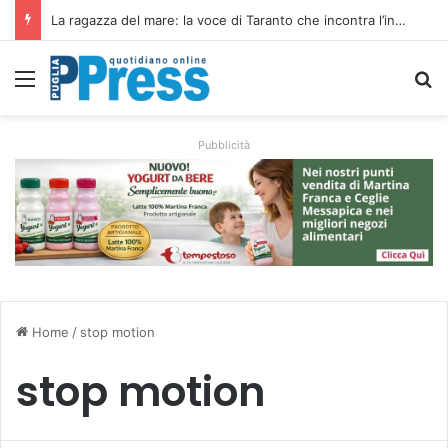
Siccità e caro gasolio colpiscono le campagne pugliesi: irrigare costa il 50,6% in più
Menu
C
Pubblicità
Home
/
stop motion
stop motion