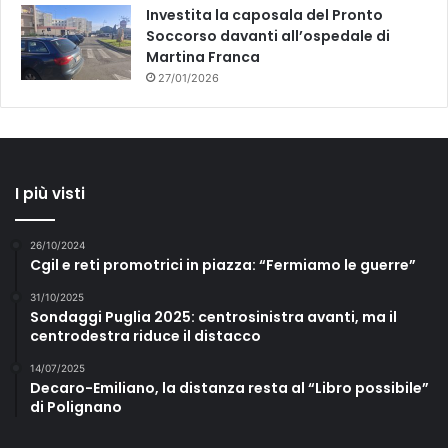
Investita la caposala del Pronto
Soccorso davanti all’ospedale di
Martina Franca
27/01/2026
I più visti
26/10/2024
Cgil e reti promotrici in piazza: “Fermiamo le guerre”
31/10/2025
Sondaggi Puglia 2025: centrosinistra avanti, ma il
centrodestra riduce il distacco
14/07/2025
Decaro-Emiliano, la distanza resta al “Libro possibile”
di Polignano