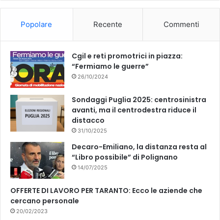
o
b
Popolare
Recente
Commenti
o
e
k
Cgil e reti promotrici in piazza:
“Fermiamo le guerre”
26/10/2024
Sondaggi Puglia 2025: centrosinistra
avanti, ma il centrodestra riduce il
distacco
31/10/2025
Decaro-Emiliano, la distanza resta al
“Libro possibile” di Polignano
14/07/2025
OFFERTE DI LAVORO PER TARANTO: Ecco le aziende che
cercano personale
20/02/2023