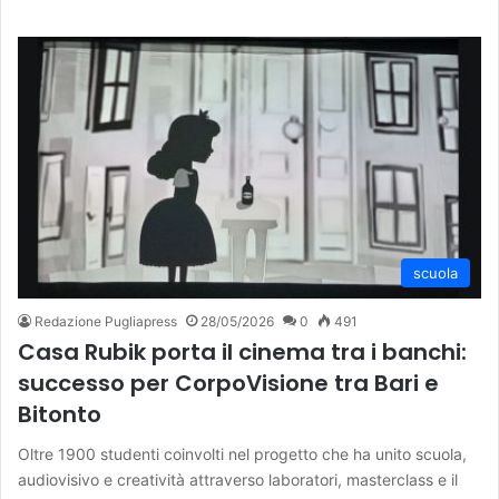
scuola
Redazione Pugliapress
28/05/2026
0
491
Casa Rubik porta il cinema tra i banchi:
successo per CorpoVisione tra Bari e
Bitonto
Oltre 1900 studenti coinvolti nel progetto che ha unito scuola,
audiovisivo e creatività attraverso laboratori, masterclass e il