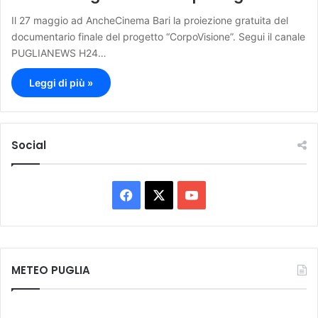
Il 27 maggio ad AncheCinema Bari la proiezione gratuita del
documentario finale del progetto “CorpoVisione”. Segui il canale
PUGLIANEWS H24…
Leggi di più »
Social
F
X
Y
a
o
c
u
METEO PUGLIA
e
T
b
u