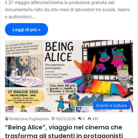
Il 27 maggio all’AncheCinema la proiezione gratuita del
documentario nato da otto mesi di laboratori tra scuole, teatro
e audiovisivo:…
Leggi di più »
Eventi e cultura
Redazione Pugliapress
18/05/2026
0
481
“Being Alice”, viaggio nel cinema che
trasforma gli studenti in protagonisti