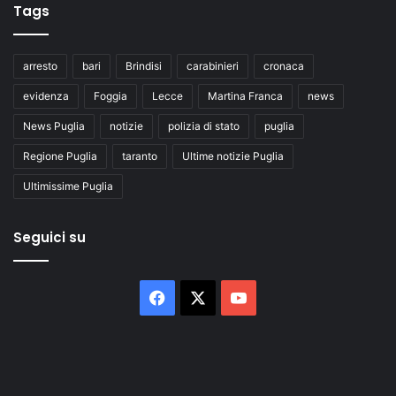
Tags
arresto
bari
Brindisi
carabinieri
cronaca
evidenza
Foggia
Lecce
Martina Franca
news
News Puglia
notizie
polizia di stato
puglia
Regione Puglia
taranto
Ultime notizie Puglia
Ultimissime Puglia
Seguici su
Facebook
X
You
Tube