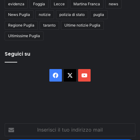
evidenza
Foggia
Lecce
Martina Franca
news
News Puglia
notizie
polizia di stato
puglia
Regione Puglia
taranto
Ultime notizie Puglia
Ultimissime Puglia
Seguici su
Facebook
X
You
Tube
Inserisci
il
tuo