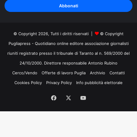
indirizzo
mail
© Copyright 2026, Tutti i diritti riservati |
© Copyright
Pugliapress - Quotidiano online editore associazione giornalisti
riuniti registrato presso il tribunale di Taranto al n. 569/2000 del
24/10/2000. Direttore responsabile Antonio Rubino
Cerco/Vendo
Offerte di lavoro Puglia
Archivio
Contatti
Cookies Policy
Privacy Policy
Info pubblicità elettorale
Facebook
X
You
Tube