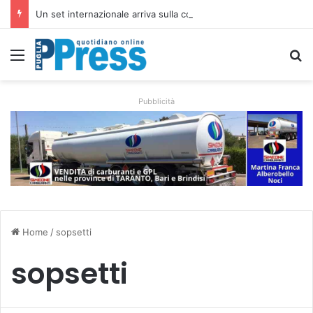
Un set internazionale arriva sulla costa di Mattinata: scattano i divieti alla Baia dei Faraglioni
Menu
C
Pubblicità
Home
/
sopsetti
sopsetti