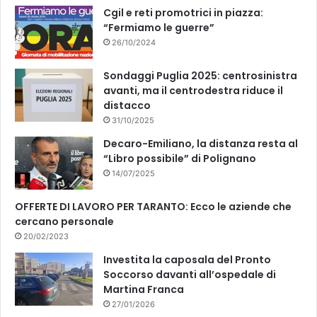
k
Cgil e reti promotrici in piazza:
“Fermiamo le guerre”
26/10/2024
Sondaggi Puglia 2025: centrosinistra
avanti, ma il centrodestra riduce il
distacco
31/10/2025
Decaro-Emiliano, la distanza resta al
“Libro possibile” di Polignano
14/07/2025
OFFERTE DI LAVORO PER TARANTO: Ecco le aziende che
cercano personale
20/02/2023
Investita la caposala del Pronto
Soccorso davanti all’ospedale di
Martina Franca
27/01/2026