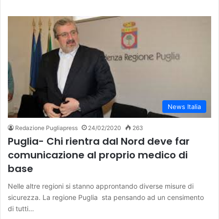
News Italia
Redazione Pugliapress
24/02/2020
263
Puglia- Chi rientra dal Nord deve far
comunicazione al proprio medico di
base
Nelle altre regioni si stanno approntando diverse misure di
sicurezza. La regione Puglia sta pensando ad un censimento
di tutti…