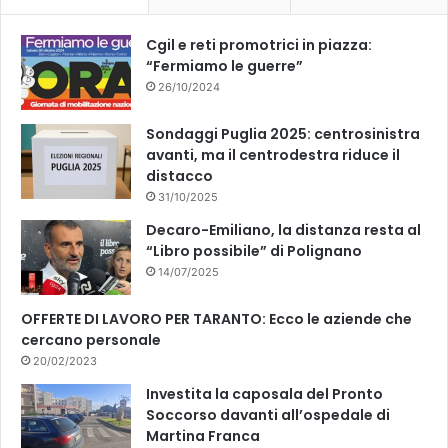
k
Cgil e reti promotrici in piazza:
“Fermiamo le guerre”
26/10/2024
Sondaggi Puglia 2025: centrosinistra
avanti, ma il centrodestra riduce il
distacco
31/10/2025
Decaro-Emiliano, la distanza resta al
“Libro possibile” di Polignano
14/07/2025
OFFERTE DI LAVORO PER TARANTO: Ecco le aziende che
cercano personale
20/02/2023
Investita la caposala del Pronto
Soccorso davanti all’ospedale di
Martina Franca