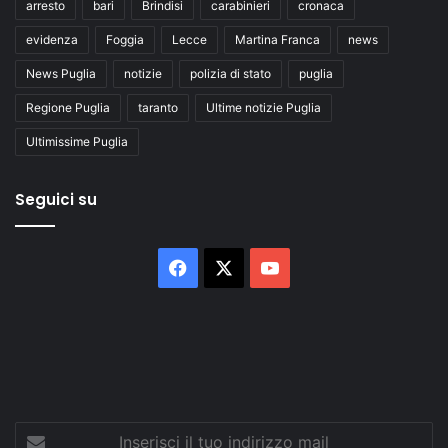
arresto
bari
Brindisi
carabinieri
cronaca
evidenza
Foggia
Lecce
Martina Franca
news
News Puglia
notizie
polizia di stato
puglia
Regione Puglia
taranto
Ultime notizie Puglia
Ultimissime Puglia
Seguici su
Facebook
X
You
Tube
Inserisci