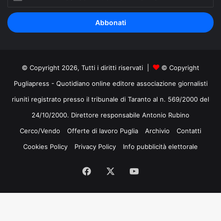
il
tuo
indirizzo
mail
© Copyright 2026, Tutti i diritti riservati |
© Copyright
Pugliapress - Quotidiano online editore associazione giornalisti
riuniti registrato presso il tribunale di Taranto al n. 569/2000 del
24/10/2000. Direttore responsabile Antonio Rubino
Cerco/Vendo
Offerte di lavoro Puglia
Archivio
Contatti
Cookies Policy
Privacy Policy
Info pubblicità elettorale
Facebook
X
You
Tube