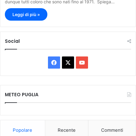
dunque tutti coloro che sono nati fino al 1971. Spiega…
Leggi di più »
Social
F
X
Y
a
o
c
u
METEO PUGLIA
e
T
b
u
o
b
Popolare
Recente
Commenti
o
e