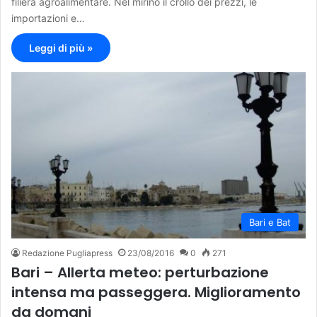
filiera agroalimentare. Nel mirino il crollo dei prezzi, le
importazioni e…
Leggi di più »
Bari e Bat
Redazione Pugliapress
23/08/2016
0
271
Bari – Allerta meteo: perturbazione
intensa ma passeggera. Miglioramento
da domani