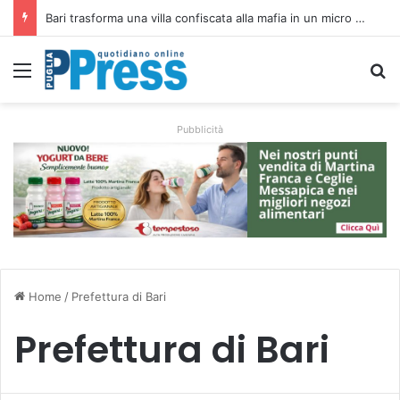
Rubano strumenti e farmaci ai medici dei migranti a Bari: ferme le visite a Nardò
Menu
C
Pubblicità
Home
/
Prefettura di Bari
Prefettura di Bari