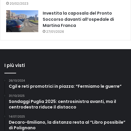
20/02/2023
Investita la caposala del Pronto
Soccorso davanti all’ospedale di
Martina Franca
27/01/2026
I più visti
26/10/2024
Cgil e reti promotrici in piazza: “Fermiamo le guerre”
31/10/2025
Sondaggi Puglia 2025: centrosinistra avanti, ma il
centrodestra riduce il distacco
14/07/2025
Decaro-Emiliano, la distanza resta al “Libro possibile”
di Polignano