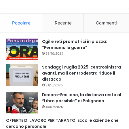
b
u
o
b
Popolare
Recente
Commenti
o
e
k
Cgil e reti promotrici in piazza:
“Fermiamo le guerre”
26/10/2024
Sondaggi Puglia 2025: centrosinistra
avanti, ma il centrodestra riduce il
distacco
31/10/2025
Decaro-Emiliano, la distanza resta al
“Libro possibile” di Polignano
14/07/2025
OFFERTE DI LAVORO PER TARANTO: Ecco le aziende che
cercano personale