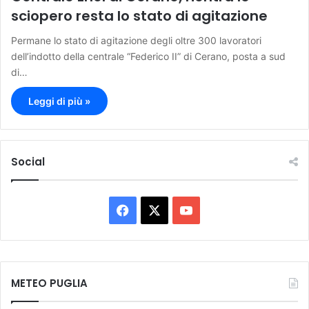
sciopero resta lo stato di agitazione
Permane lo stato di agitazione degli oltre 300 lavoratori
dell’indotto della centrale “Federico II” di Cerano, posta a sud
di…
Leggi di più »
Social
F
X
Y
a
o
c
u
METEO PUGLIA
e
T