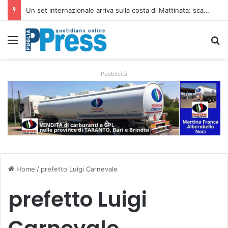
Un set internazionale arriva sulla costa di Mattinata: scattano i divieti alla Baia dei Faraglioni
Menu
C
Pubblicità
Home
/
prefetto Luigi Carnevale
prefetto Luigi