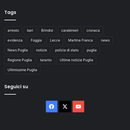
Tags
arresto
bari
Brindisi
carabinieri
cronaca
evidenza
Foggia
Lecce
Martina Franca
news
News Puglia
notizie
polizia di stato
puglia
Regione Puglia
taranto
Ultime notizie Puglia
Ultimissime Puglia
Seguici su
Facebook
X
You
Tube