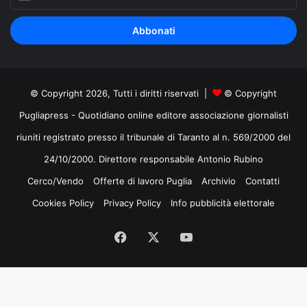
il
tuo
indirizzo
mail
© Copyright 2026, Tutti i diritti riservati |
© Copyright
Pugliapress - Quotidiano online editore associazione giornalisti
riuniti registrato presso il tribunale di Taranto al n. 569/2000 del
24/10/2000. Direttore responsabile Antonio Rubino
Cerco/Vendo
Offerte di lavoro Puglia
Archivio
Contatti
Cookies Policy
Privacy Policy
Info pubblicità elettorale
Facebook
X
You
Tube