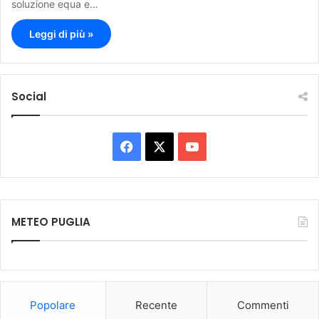
soluzione equa e…
Leggi di più »
Social
F
X
Y
a
o
c
u
METEO PUGLIA
e
T
b
u
o
b
Popolare
Recente
Commenti
o
e