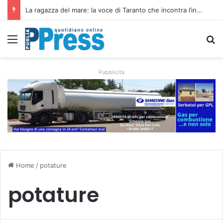
La ragazza del mare: la voce di Taranto che incontra l’indie pop e racconta rinascite
Menu
C
Pubblicità
Home
/
potature
potature