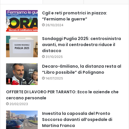
k
Cgil e reti promotrici in piazza:
“Fermiamo le guerre”
26/10/2024
Sondaggi Puglia 2025: centrosinistra
avanti, ma il centrodestra riduce il
distacco
31/10/2025
Decaro-Emiliano, la distanza resta al
“Libro possibile” di Polignano
14/07/2025
OFFERTE DI LAVORO PER TARANTO: Ecco le aziende che
cercano personale
20/02/2023
Investita la caposala del Pronto
Soccorso davanti all’ospedale di
Martina Franca