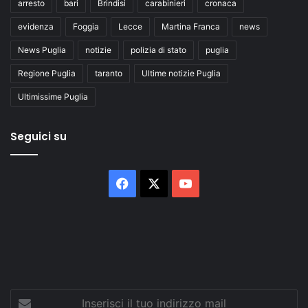
arresto
bari
Brindisi
carabinieri
cronaca
evidenza
Foggia
Lecce
Martina Franca
news
News Puglia
notizie
polizia di stato
puglia
Regione Puglia
taranto
Ultime notizie Puglia
Ultimissime Puglia
Seguici su
Facebook
X
You
Tube
Inserisci