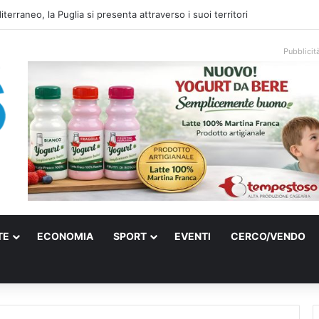
spettive di una città che prepara il proprio futuro
Pubblicit
TE
ECONOMIA
SPORT
EVENTI
CERCO/VENDO