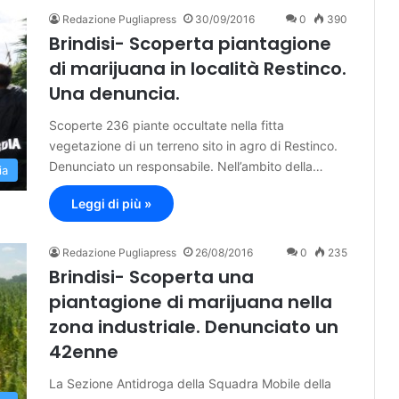
Redazione Pugliapress
30/09/2016
0
390
Brindisi- Scoperta piantagione
di marijuana in località Restinco.
Una denuncia.
Scoperte 236 piante occultate nella fitta
vegetazione di un terreno sito in agro di Restinco.
Denunciato un responsabile. Nell’ambito della…
ia
Leggi di più »
Redazione Pugliapress
26/08/2016
0
235
Brindisi- Scoperta una
piantagione di marijuana nella
zona industriale. Denunciato un
42enne
La Sezione Antidroga della Squadra Mobile della