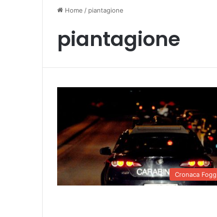
Home
/
piantagione
piantagione
Cronaca Fogg