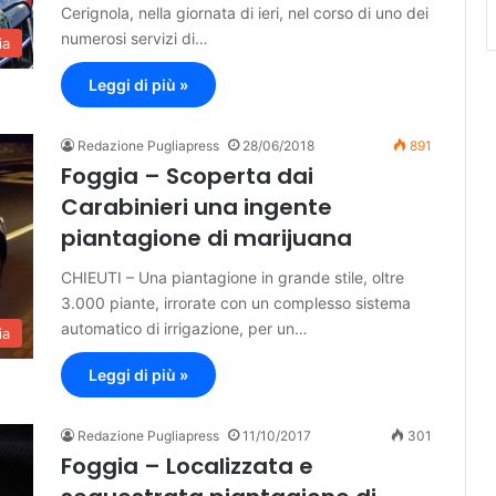
Cerignola, nella giornata di ieri, nel corso di uno dei
numerosi servizi di…
ia
Leggi di più »
Redazione Pugliapress
28/06/2018
891
Foggia – Scoperta dai
Carabinieri una ingente
piantagione di marijuana
CHIEUTI – Una piantagione in grande stile, oltre
3.000 piante, irrorate con un complesso sistema
automatico di irrigazione, per un…
ia
Leggi di più »
Redazione Pugliapress
11/10/2017
301
Foggia – Localizzata e