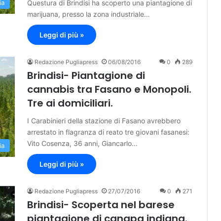
Questura di Brindisi ha scoperto una piantagione di
ia
marijuana, presso la zona industriale…
Leggi di più »
Redazione Pugliapress
06/08/2016
0
289
Brindisi- Piantagione di
cannabis tra Fasano e Monopoli.
Tre ai domiciliari.
I Carabinieri della stazione di Fasano avrebbero
arrestato in flagranza di reato tre giovani fasanesi:
Vito Cosenza, 36 anni, Giancarlo…
ia
Leggi di più »
Redazione Pugliapress
27/07/2016
0
271
Brindisi- Scoperta nel barese
piantagione di canapa indiana.