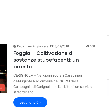
Redazione Pugliapress
18/09/2018
268
Foggia – Coltivazione di
sostanze stupefacenti: un
arresto
CERIGNOLA – Nei giorni scorsi i Carabinieri
dell’Aliquota Radiomobile del NORM della
Compagnia di Cerignola, nell’ambito di un servizio
ia
straordinario…
Leggi di più »