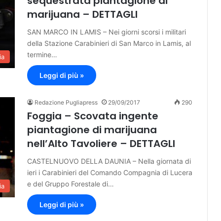
sequestrata piantagione di
marijuana – DETTAGLI
SAN MARCO IN LAMIS – Nei giorni scorsi i militari
della Stazione Carabinieri di San Marco in Lamis, al
termine…
ia
Leggi di più »
Redazione Pugliapress
29/09/2017
290
Foggia – Scovata ingente
piantagione di marijuana
nell’Alto Tavoliere – DETTAGLI
CASTELNUOVO DELLA DAUNIA – Nella giornata di
ieri i Carabinieri del Comando Compagnia di Lucera
e del Gruppo Forestale di…
ia
Leggi di più »