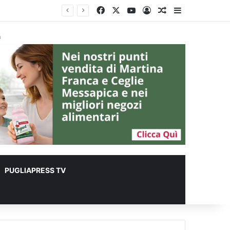
Facebook
X
You Tube
Accedi
Un articolo a c
Barra lateral
à
PUGLIAPRESS TV