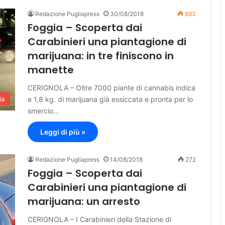
Redazione Pugliapress
30/08/2018
893
Foggia – Scoperta dai
Carabinieri una piantagione di
marijuana: in tre finiscono in
manette
CERIGNOLA – Oltre 7000 piante di cannabis indica
e 1,8 kg. di marijuana già essiccata e pronta per lo
ia
smercio…
Leggi di più »
Redazione Pugliapress
14/08/2018
272
Foggia – Scoperta dai
Carabinieri una piantagione di
marijuana: un arresto
CERIGNOLA – I Carabinieri della Stazione di