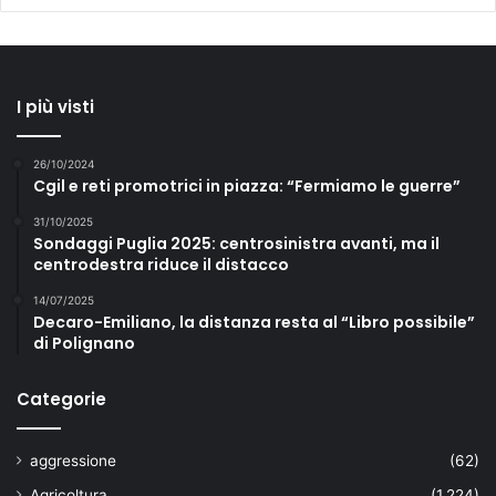
I più visti
26/10/2024
Cgil e reti promotrici in piazza: “Fermiamo le guerre”
31/10/2025
Sondaggi Puglia 2025: centrosinistra avanti, ma il
centrodestra riduce il distacco
14/07/2025
Decaro-Emiliano, la distanza resta al “Libro possibile”
di Polignano
Categorie
aggressione
(62)
Agricoltura
(1.224)