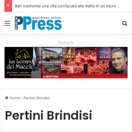
Rubano strumenti e farmaci ai medici dei migranti a Bari: ferme le visite a Nardò
Menu
C
Pubblicità
Home
/
Pertini Brindisi
Pertini Brindisi