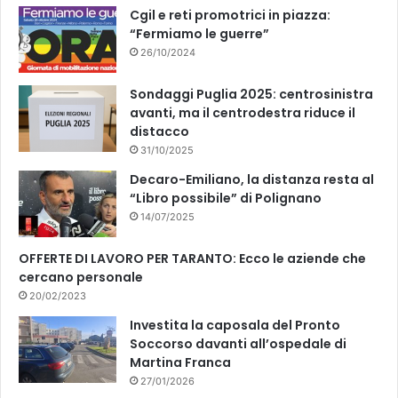
k
Cgil e reti promotrici in piazza:
“Fermiamo le guerre”
26/10/2024
Sondaggi Puglia 2025: centrosinistra
avanti, ma il centrodestra riduce il
distacco
31/10/2025
Decaro-Emiliano, la distanza resta al
“Libro possibile” di Polignano
14/07/2025
OFFERTE DI LAVORO PER TARANTO: Ecco le aziende che
cercano personale
20/02/2023
Investita la caposala del Pronto
Soccorso davanti all’ospedale di
Martina Franca
27/01/2026