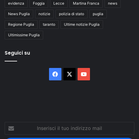
evidenza
Foggia
Lecce
Martina Franca
news
News Puglia
notizie
polizia di stato
puglia
Regione Puglia
taranto
Ultime notizie Puglia
Ultimissime Puglia
Seguici su
Facebook
X
You
Tube
Inserisci
il
tuo