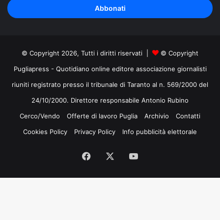
indirizzo
mail
© Copyright 2026, Tutti i diritti riservati |
© Copyright
Pugliapress - Quotidiano online editore associazione giornalisti
riuniti registrato presso il tribunale di Taranto al n. 569/2000 del
24/10/2000. Direttore responsabile Antonio Rubino
Cerco/Vendo
Offerte di lavoro Puglia
Archivio
Contatti
Cookies Policy
Privacy Policy
Info pubblicità elettorale
Facebook
X
You
Tube