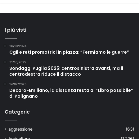
I più visti
26/10/2024
Cgil e reti promotrici in piazza: “Fermiamo le guerre”
31/10/2025
Sondaggi Puglia 2025: centrosinistra avanti, ma il
centrodestra riduce il distacco
14/07/2025
Decaro-Emiliano, la distanza resta al “Libro possibile”
di Polignano
Categorie
aggressione
(63)
Agricoltura
(1.226)