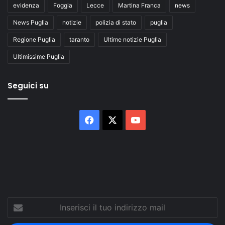
evidenza
Foggia
Lecce
Martina Franca
news
News Puglia
notizie
polizia di stato
puglia
Regione Puglia
taranto
Ultime notizie Puglia
Ultimissime Puglia
Seguici su
Facebook
X
You
Tube
Inserisci
il
tuo