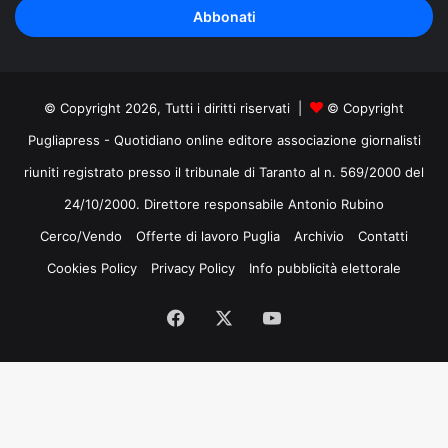
indirizzo
mail
© Copyright 2026, Tutti i diritti riservati |
© Copyright
Pugliapress - Quotidiano online editore associazione giornalisti
riuniti registrato presso il tribunale di Taranto al n. 569/2000 del
24/10/2000. Direttore responsabile Antonio Rubino
Cerco/Vendo
Offerte di lavoro Puglia
Archivio
Contatti
Cookies Policy
Privacy Policy
Info pubblicità elettorale
Facebook
X
You
Tube