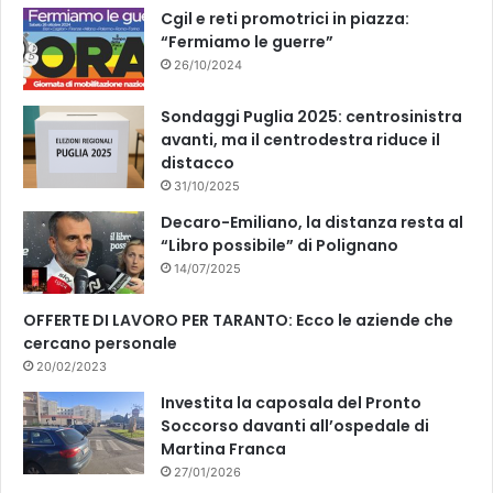
k
Cgil e reti promotrici in piazza:
“Fermiamo le guerre”
26/10/2024
Sondaggi Puglia 2025: centrosinistra
avanti, ma il centrodestra riduce il
distacco
31/10/2025
Decaro-Emiliano, la distanza resta al
“Libro possibile” di Polignano
14/07/2025
OFFERTE DI LAVORO PER TARANTO: Ecco le aziende che
cercano personale
20/02/2023
Investita la caposala del Pronto
Soccorso davanti all’ospedale di
Martina Franca
27/01/2026