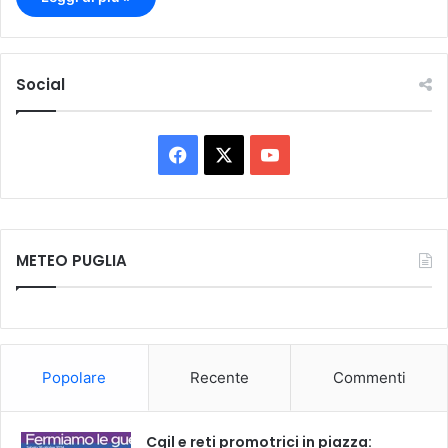
Social
F
X
Y
a
o
c
u
METEO PUGLIA
e
T
b
u
o
b
Popolare
Recente
Commenti
o
e
k
Cgil e reti promotrici in piazza: