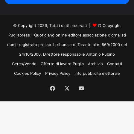
mail
© Copyright 2026, Tutti i diritti riservati |
© Copyright
Pugliapress - Quotidiano online editore associazione giornalisti
riuniti registrato presso il tribunale di Taranto al n. 569/2000 del
24/10/2000. Direttore responsabile Antonio Rubino
Cerco/Vendo
Offerte di lavoro Puglia
Archivio
Contatti
Cookies Policy
Privacy Policy
Info pubblicità elettorale
Facebook
X
You
Tube