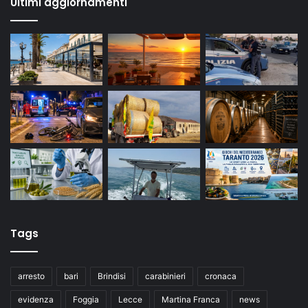
Ultimi aggiornamenti
Tags
arresto
bari
Brindisi
carabinieri
cronaca
evidenza
Foggia
Lecce
Martina Franca
news