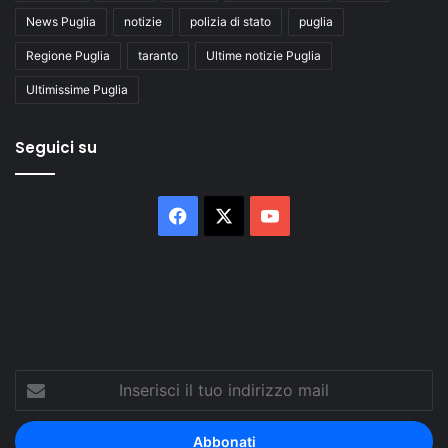
News Puglia
notizie
polizia di stato
puglia
Regione Puglia
taranto
Ultime notizie Puglia
Ultimissime Puglia
Seguici su
Facebook
X
You
Tube
Inserisci
il
tuo
indirizzo