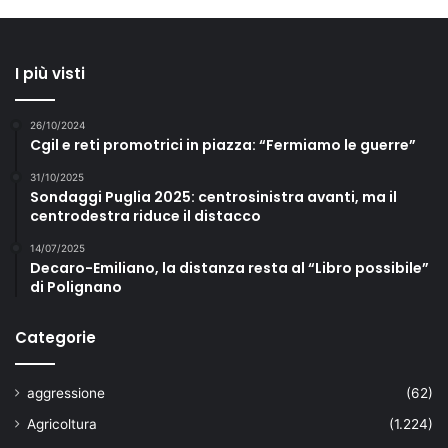
I più visti
26/10/2024
Cgil e reti promotrici in piazza: “Fermiamo le guerre”
31/10/2025
Sondaggi Puglia 2025: centrosinistra avanti, ma il
centrodestra riduce il distacco
14/07/2025
Decaro-Emiliano, la distanza resta al “Libro possibile”
di Polignano
Categorie
aggressione
(62)
Agricoltura
(1.224)