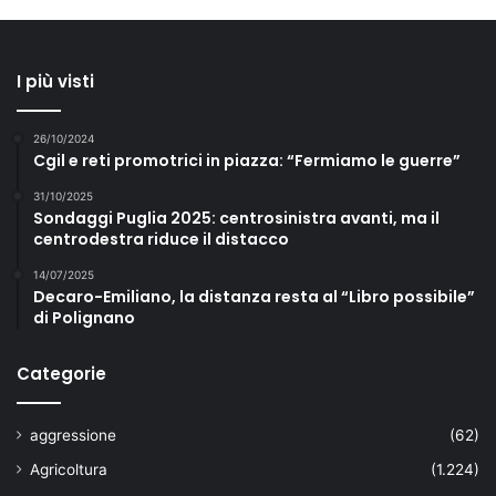
I più visti
26/10/2024
Cgil e reti promotrici in piazza: “Fermiamo le guerre”
31/10/2025
Sondaggi Puglia 2025: centrosinistra avanti, ma il
centrodestra riduce il distacco
14/07/2025
Decaro-Emiliano, la distanza resta al “Libro possibile”
di Polignano
Categorie
aggressione
(62)
Agricoltura
(1.224)