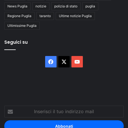
News Puglia
notizie
polizia di stato
puglia
Regione Puglia
taranto
Ultime notizie Puglia
Ultimissime Puglia
Seguici su
Facebook
X
You
Tube
Inserisci
il
tuo
indirizzo