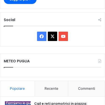
Social
F
X
Y
a
o
c
u
METEO PUGLIA
e
T
b
u
o
b
Popolare
Recente
Commenti
o
e
k
Cgil e reti promotrici in piazza: