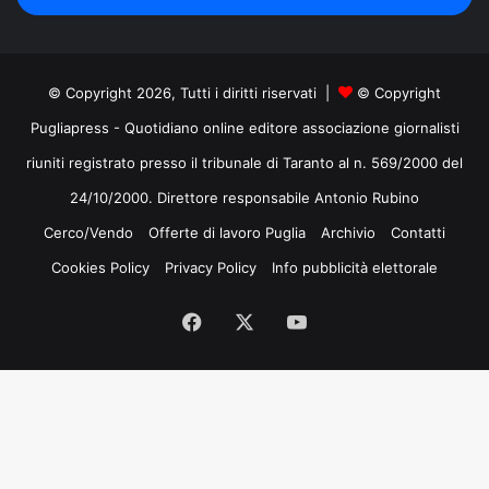
mail
© Copyright 2026, Tutti i diritti riservati |
© Copyright
Pugliapress - Quotidiano online editore associazione giornalisti
riuniti registrato presso il tribunale di Taranto al n. 569/2000 del
24/10/2000. Direttore responsabile Antonio Rubino
Cerco/Vendo
Offerte di lavoro Puglia
Archivio
Contatti
Cookies Policy
Privacy Policy
Info pubblicità elettorale
Facebook
X
You
Tube