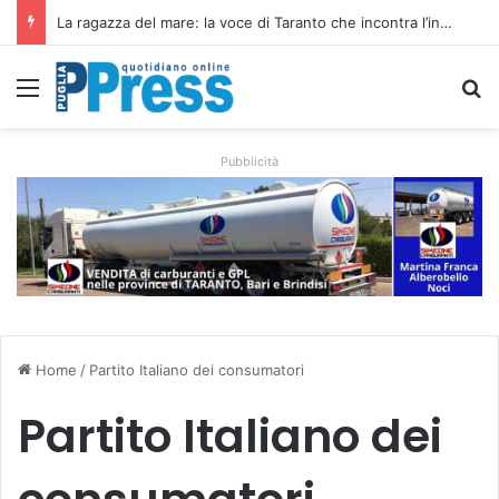
Siccità e caro gasolio colpiscono le campagne pugliesi: irrigare costa il 50,6% in più
Menu
C
Pubblicità
Home
/
Partito Italiano dei consumatori
Partito Italiano dei