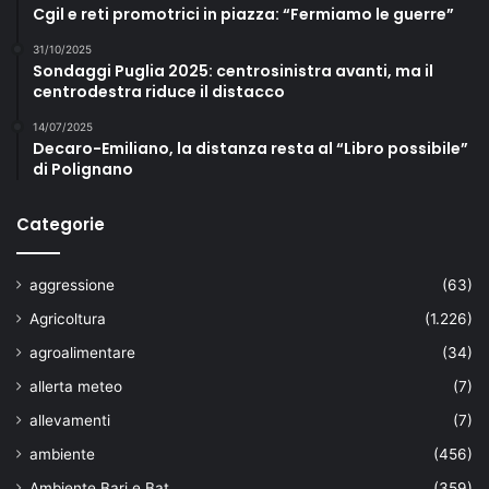
Cgil e reti promotrici in piazza: “Fermiamo le guerre”
31/10/2025
Sondaggi Puglia 2025: centrosinistra avanti, ma il
centrodestra riduce il distacco
14/07/2025
Decaro-Emiliano, la distanza resta al “Libro possibile”
di Polignano
Categorie
aggressione
(63)
Agricoltura
(1.226)
agroalimentare
(34)
allerta meteo
(7)
allevamenti
(7)
ambiente
(456)
Ambiente Bari e Bat
(359)