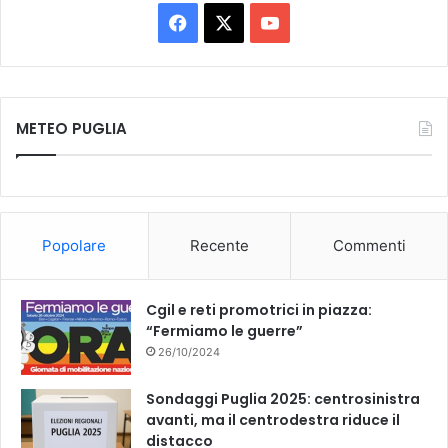
F
X
Y
a
o
c
u
METEO PUGLIA
e
T
b
u
o
b
Popolare
Recente
Commenti
o
e
k
Cgil e reti promotrici in piazza:
“Fermiamo le guerre”
26/10/2024
Sondaggi Puglia 2025: centrosinistra
avanti, ma il centrodestra riduce il
distacco