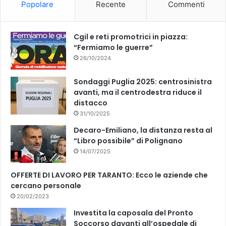
Popolare
Recente
Commenti
o
e
k
Cgil e reti promotrici in piazza:
“Fermiamo le guerre”
26/10/2024
Sondaggi Puglia 2025: centrosinistra
avanti, ma il centrodestra riduce il
distacco
31/10/2025
Decaro-Emiliano, la distanza resta al
“Libro possibile” di Polignano
14/07/2025
OFFERTE DI LAVORO PER TARANTO: Ecco le aziende che
cercano personale
20/02/2023
Investita la caposala del Pronto
Soccorso davanti all’ospedale di