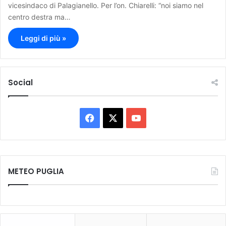
vicesindaco di Palagianello. Per l’on. Chiarelli: “noi siamo nel
centro destra ma…
Leggi di più »
Social
F
X
Y
a
o
c
u
METEO PUGLIA
e
T
b
u
o
b