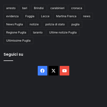
arresto
bari
Brindisi
carabinieri
cronaca
evidenza
Foggia
Lecce
Martina Franca
news
News Puglia
notizie
polizia di stato
puglia
Regione Puglia
taranto
Ultime notizie Puglia
Ultimissime Puglia
Seguici su
Facebook
X
You
Tube