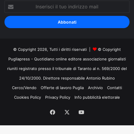
Inserisci
il
tuo
indirizzo
mail
© Copyright 2026, Tutti i diritti riservati |
© Copyright
Pugliapress - Quotidiano online editore associazione giornalisti
riuniti registrato presso il tribunale di Taranto al n. 569/2000 del
24/10/2000. Direttore responsabile Antonio Rubino
Cerco/Vendo
Offerte di lavoro Puglia
Archivio
Contatti
Cookies Policy
Privacy Policy
Info pubblicità elettorale
Facebook
X
You
Tube