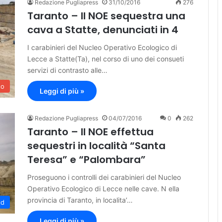
Redazione Pugliapress
31/10/2016
276
Taranto – Il NOE sequestra una
cava a Statte, denunciati in 4
I carabinieri del Nucleo Operativo Ecologico di
Lecce a Statte(Ta), nel corso di uno dei consueti
servizi di contrasto alle…
to
Leggi di più »
Redazione Pugliapress
04/07/2016
0
262
Taranto – Il NOE effettua
sequestri in località “Santa
Teresa” e “Palombara”
Proseguono i controlli dei carabinieri del Nucleo
Operativo Ecologico di Lecce nelle cave. N ella
provincia di Taranto, in localita’…
ld
Leggi di più »