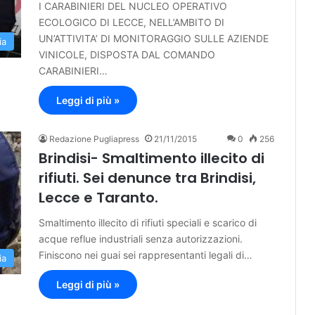
I CARABINIERI DEL NUCLEO OPERATIVO
ECOLOGICO DI LECCE, NELL’AMBITO DI
UN’ATTIVITA’ DI MONITORAGGIO SULLE AZIENDE
ia
VINICOLE, DISPOSTA DAL COMANDO
CARABINIERI…
Leggi di più »
Redazione Pugliapress
21/11/2015
0
256
Brindisi- Smaltimento illecito di
rifiuti. Sei denunce tra Brindisi,
Lecce e Taranto.
Smaltimento illecito di rifiuti speciali e scarico di
acque reflue industriali senza autorizzazioni.
Finiscono nei guai sei rappresentanti legali di…
ia
Leggi di più »