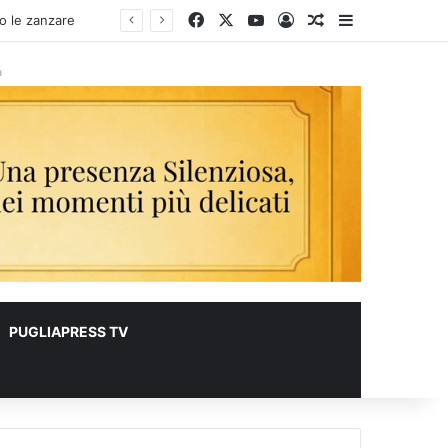
Facebook
X
You Tube
Accedi
Un articolo a c
Barra lateral
ro le zanzare
à
PUGLIAPRESS TV