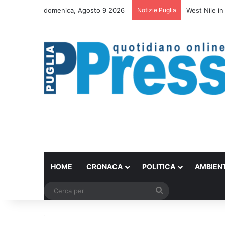
domenica, Agosto 9 2026
Notizie Puglia
West Nile in
HOME
CRONACA
POLITICA
AMBIEN
Cerca
per