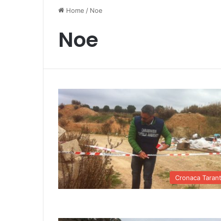
Home
/
Noe
Noe
Cronaca Taran