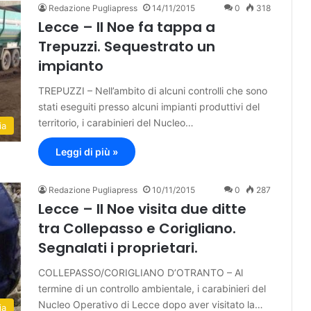
Redazione Pugliapress
14/11/2015
0
318
Lecce – Il Noe fa tappa a
Trepuzzi. Sequestrato un
impianto
TREPUZZI – Nell’ambito di alcuni controlli che sono
stati eseguiti presso alcuni impianti produttivi del
territorio, i carabinieri del Nucleo…
ia
Leggi di più »
Redazione Pugliapress
10/11/2015
0
287
Lecce – Il Noe visita due ditte
tra Collepasso e Corigliano.
Segnalati i proprietari.
COLLEPASSO/CORIGLIANO D’OTRANTO – Al
termine di un controllo ambientale, i carabinieri del
Nucleo Operativo di Lecce dopo aver visitato la…
ia