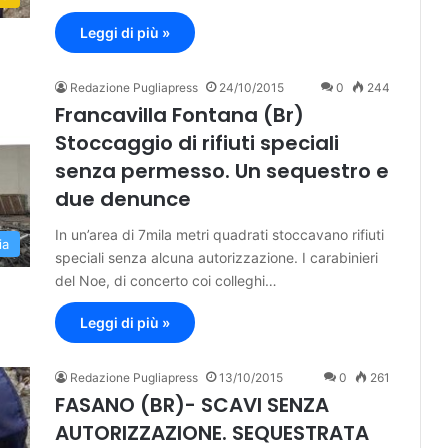
Leggi di più »
Redazione Pugliapress
24/10/2015
0
244
Francavilla Fontana (Br)
Stoccaggio di rifiuti speciali
senza permesso. Un sequestro e
due denunce
In un’area di 7mila metri quadrati stoccavano rifiuti
ia
speciali senza alcuna autorizzazione. I carabinieri
del Noe, di concerto coi colleghi…
Leggi di più »
Redazione Pugliapress
13/10/2015
0
261
FASANO (BR)- SCAVI SENZA
AUTORIZZAZIONE. SEQUESTRATA