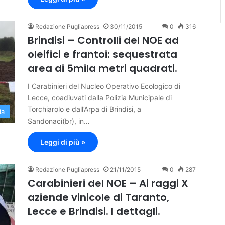
Redazione Pugliapress
30/11/2015
0
316
Brindisi – Controlli del NOE ad
oleifici e frantoi: sequestrata
area di 5mila metri quadrati.
I Carabinieri del Nucleo Operativo Ecologico di
Lecce, coadiuvati dalla Polizia Municipale di
Torchiarolo e dall’Arpa di Brindisi, a
ia
Sandonaci(br), in…
Leggi di più »
Redazione Pugliapress
21/11/2015
0
287
Carabinieri del NOE – Ai raggi X
aziende vinicole di Taranto,
Lecce e Brindisi. I dettagli.