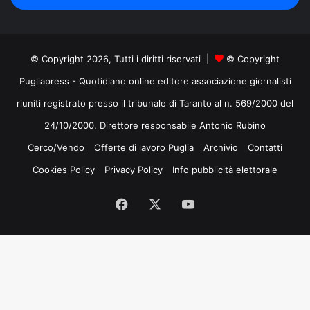
mail
© Copyright 2026, Tutti i diritti riservati |
© Copyright
Pugliapress - Quotidiano online editore associazione giornalisti
riuniti registrato presso il tribunale di Taranto al n. 569/2000 del
24/10/2000. Direttore responsabile Antonio Rubino
Cerco/Vendo
Offerte di lavoro Puglia
Archivio
Contatti
Cookies Policy
Privacy Policy
Info pubblicità elettorale
Facebook
X
You
Tube