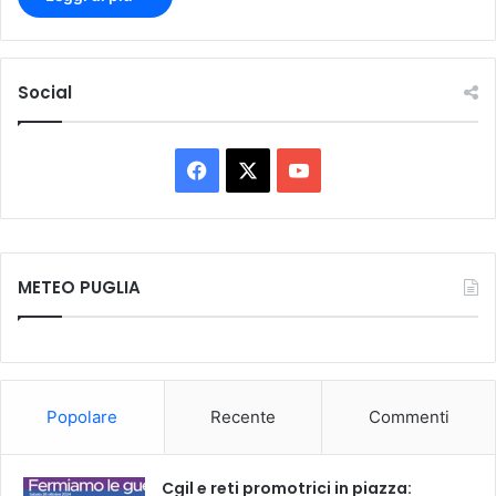
Social
F
X
Y
a
o
c
u
METEO PUGLIA
e
T
b
u
o
b
Popolare
Recente
Commenti
o
e
k
Cgil e reti promotrici in piazza: