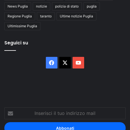
News Puglia
notizie
polizia di stato
puglia
Regione Puglia
taranto
Ultime notizie Puglia
Ultimissime Puglia
Seguici su
Facebook
X
You
Tube
Inserisci
il
tuo
indirizzo