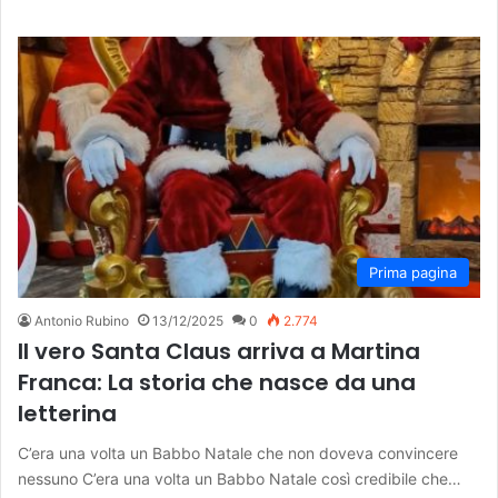
Prima pagina
Antonio Rubino
13/12/2025
0
2.774
Il vero Santa Claus arriva a Martina
Franca: La storia che nasce da una
letterina
C’era una volta un Babbo Natale che non doveva convincere
nessuno C’era una volta un Babbo Natale così credibile che…