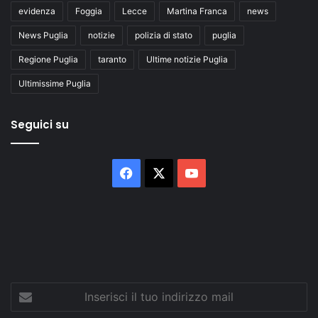
evidenza
Foggia
Lecce
Martina Franca
news
News Puglia
notizie
polizia di stato
puglia
Regione Puglia
taranto
Ultime notizie Puglia
Ultimissime Puglia
Seguici su
Facebook
X
You
Tube
Inserisci
il