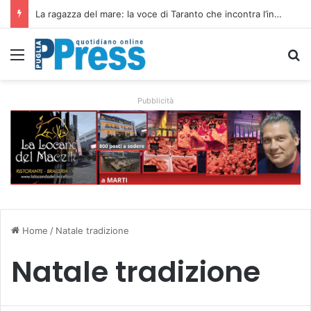
La ragazza del mare: la voce di Taranto che incontra l’indie pop e racconta rinascite
Menu
C
Pubblicità
Home
/
Natale tradizione
Natale tradizione