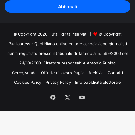
tuo
indirizzo
mail
© Copyright 2026, Tutti i diritti riservati |
© Copyright
Pugliapress - Quotidiano online editore associazione giornalisti
riuniti registrato presso il tribunale di Taranto al n. 569/2000 del
24/10/2000. Direttore responsabile Antonio Rubino
Cerco/Vendo
Offerte di lavoro Puglia
Archivio
Contatti
Cookies Policy
Privacy Policy
Info pubblicità elettorale
Facebook
X
You
Tube