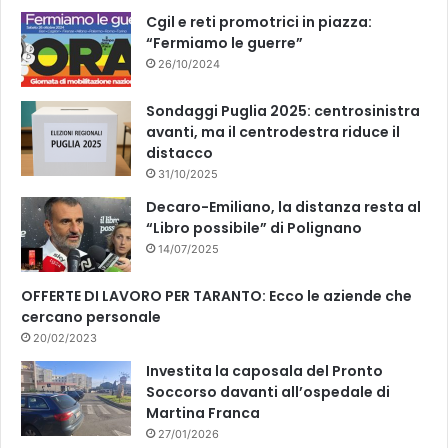
k
Cgil e reti promotrici in piazza:
“Fermiamo le guerre”
26/10/2024
Sondaggi Puglia 2025: centrosinistra
avanti, ma il centrodestra riduce il
distacco
31/10/2025
Decaro-Emiliano, la distanza resta al
“Libro possibile” di Polignano
14/07/2025
OFFERTE DI LAVORO PER TARANTO: Ecco le aziende che
cercano personale
20/02/2023
Investita la caposala del Pronto
Soccorso davanti all’ospedale di
Martina Franca
27/01/2026