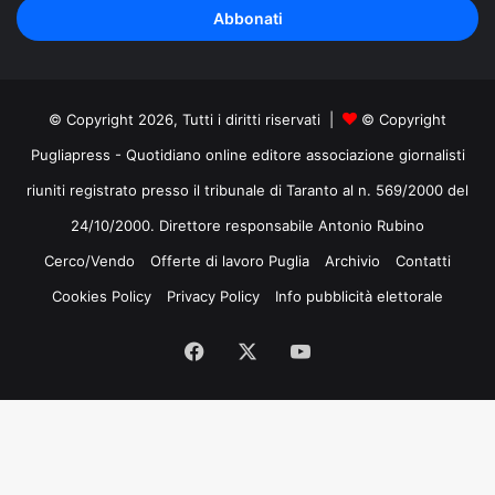
indirizzo
mail
© Copyright 2026, Tutti i diritti riservati |
© Copyright
Pugliapress - Quotidiano online editore associazione giornalisti
riuniti registrato presso il tribunale di Taranto al n. 569/2000 del
24/10/2000. Direttore responsabile Antonio Rubino
Cerco/Vendo
Offerte di lavoro Puglia
Archivio
Contatti
Cookies Policy
Privacy Policy
Info pubblicità elettorale
Facebook
X
You
Tube