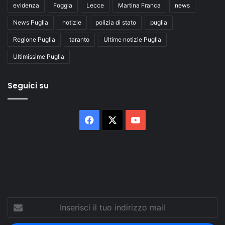
evidenza
Foggia
Lecce
Martina Franca
news
News Puglia
notizie
polizia di stato
puglia
Regione Puglia
taranto
Ultime notizie Puglia
Ultimissime Puglia
Seguici su
Facebook
X
You
Tube
Inserisci
il
tuo