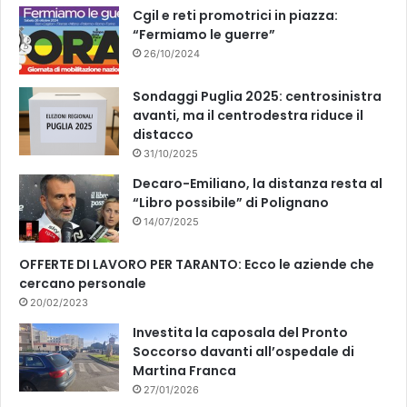
k
Cgil e reti promotrici in piazza:
“Fermiamo le guerre”
26/10/2024
Sondaggi Puglia 2025: centrosinistra
avanti, ma il centrodestra riduce il
distacco
31/10/2025
Decaro-Emiliano, la distanza resta al
“Libro possibile” di Polignano
14/07/2025
OFFERTE DI LAVORO PER TARANTO: Ecco le aziende che
cercano personale
20/02/2023
Investita la caposala del Pronto
Soccorso davanti all’ospedale di
Martina Franca
27/01/2026