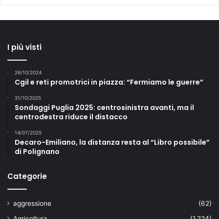
I più visti
26/10/2024
Cgil e reti promotrici in piazza: “Fermiamo le guerre”
31/10/2025
Sondaggi Puglia 2025: centrosinistra avanti, ma il
centrodestra riduce il distacco
14/07/2025
Decaro-Emiliano, la distanza resta al “Libro possibile”
di Polignano
Categorie
aggressione
(62)
Agricoltura
(1.224)