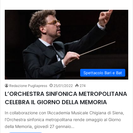
Spettacolo Bari e Bat
Redazione Pugliapress
25/01/2022
274
L’ORCHESTRA SINFONICA METROPOLITANA
CELEBRA IL GIORNO DELLA MEMORIA
In collaborazione con l’Accademia Musicale Chigiana di Siena,
l’Orchestra sinfonica metropolitana rende omaggio al Giorno
della Memoria, giovedì 27 gennaio…