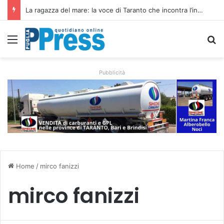
Siccità e caro gasolio colpiscono le campagne pugliesi: irrigare costa il 50,6% in più
Menu
C
Pubblicità
Home
/
mirco fanizzi
mirco fanizzi