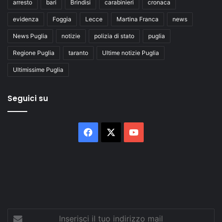
arresto
bari
Brindisi
carabinieri
cronaca
evidenza
Foggia
Lecce
Martina Franca
news
News Puglia
notizie
polizia di stato
puglia
Regione Puglia
taranto
Ultime notizie Puglia
Ultimissime Puglia
Seguici su
Facebook
X
You
Tube
Inserisci