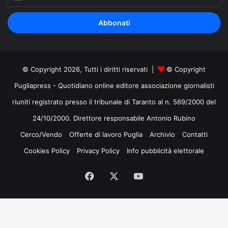
il
tuo
indirizzo
mail
© Copyright 2026, Tutti i diritti riservati |
© Copyright
Pugliapress - Quotidiano online editore associazione giornalisti
riuniti registrato presso il tribunale di Taranto al n. 569/2000 del
24/10/2000. Direttore responsabile Antonio Rubino
Cerco/Vendo
Offerte di lavoro Puglia
Archivio
Contatti
Cookies Policy
Privacy Policy
Info pubblicità elettorale
Facebook
X
You
Tube