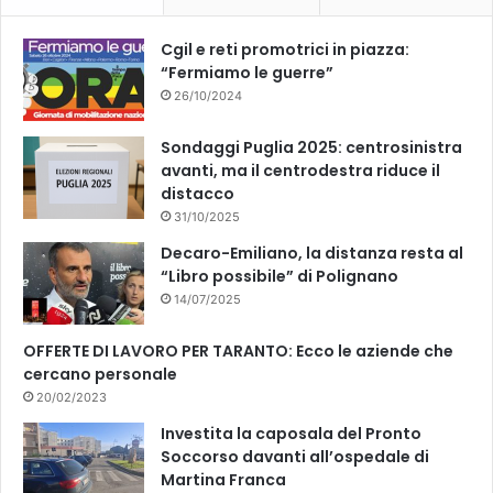
k
Cgil e reti promotrici in piazza:
“Fermiamo le guerre”
26/10/2024
Sondaggi Puglia 2025: centrosinistra
avanti, ma il centrodestra riduce il
distacco
31/10/2025
Decaro-Emiliano, la distanza resta al
“Libro possibile” di Polignano
14/07/2025
OFFERTE DI LAVORO PER TARANTO: Ecco le aziende che
cercano personale
20/02/2023
Investita la caposala del Pronto
Soccorso davanti all’ospedale di
Martina Franca