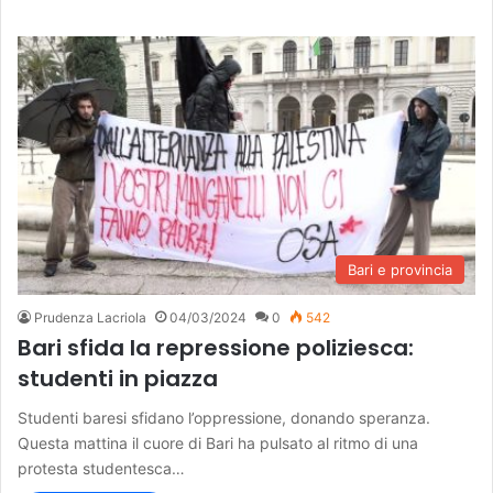
Bari e provincia
Prudenza Lacriola
04/03/2024
0
542
Bari sfida la repressione poliziesca:
studenti in piazza
Studenti baresi sfidano l’oppressione, donando speranza.
Questa mattina il cuore di Bari ha pulsato al ritmo di una
protesta studentesca…