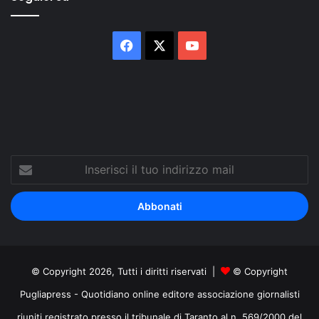
Facebook
X
You
Tube
Inserisci
il
tuo
indirizzo
mail
© Copyright 2026, Tutti i diritti riservati |
© Copyright
Pugliapress - Quotidiano online editore associazione giornalisti
riuniti registrato presso il tribunale di Taranto al n. 569/2000 del