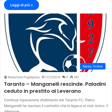
Leggi di più »
News Online
Redazione Pugliapress
11/12/2015
0
267
Taranto – Manganelli rescinde. Paladini
ceduto in prestito al Leverano
Continua l’operazione sfoltimento del Taranto FC. Pietro
Manganelli ha rescisso il contratto che lo legava al club ionico. Il
difensore…