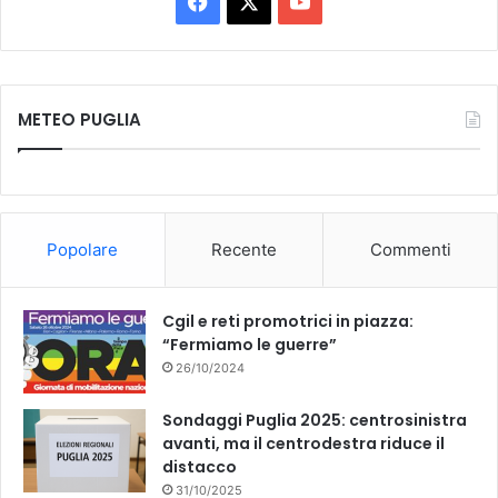
F
X
Y
a
o
c
u
METEO PUGLIA
e
T
b
u
o
b
Popolare
Recente
Commenti
o
e
k
Cgil e reti promotrici in piazza:
“Fermiamo le guerre”
26/10/2024
Sondaggi Puglia 2025: centrosinistra
avanti, ma il centrodestra riduce il
distacco
31/10/2025