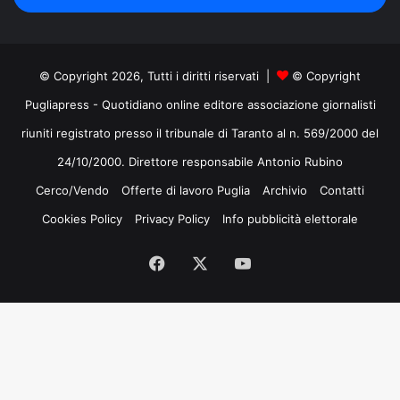
mail
© Copyright 2026, Tutti i diritti riservati |
© Copyright
Pugliapress - Quotidiano online editore associazione giornalisti
riuniti registrato presso il tribunale di Taranto al n. 569/2000 del
24/10/2000. Direttore responsabile Antonio Rubino
Cerco/Vendo
Offerte di lavoro Puglia
Archivio
Contatti
Cookies Policy
Privacy Policy
Info pubblicità elettorale
Facebook
X
You
Tube