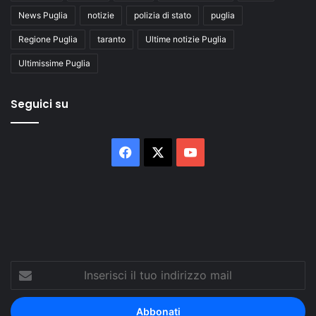
News Puglia
notizie
polizia di stato
puglia
Regione Puglia
taranto
Ultime notizie Puglia
Ultimissime Puglia
Seguici su
Facebook
X
You
Tube
Inserisci
il
tuo
indirizzo