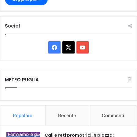
Social
F
X
Y
a
o
c
u
METEO PUGLIA
e
T
b
u
o
b
Popolare
Recente
Commenti
o
e
k
Cgil e reti promotrici in piazza: