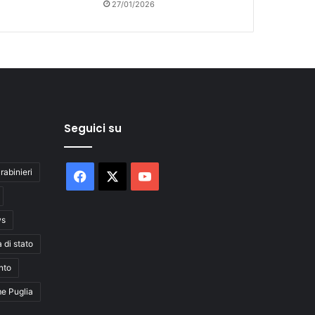
27/01/2026
Seguici su
rabinieri
Facebook
X
You
Tube
ws
a di stato
nto
me Puglia