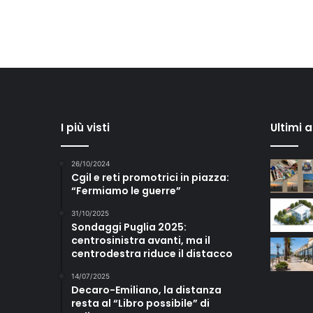
I più visti
Ultimi 
26/10/2024
Cgil e reti promotrici in piazza:
“Fermiamo le guerre”
31/10/2025
Sondaggi Puglia 2025:
centrosinistra avanti, ma il
centrodestra riduce il distacco
14/07/2025
Decaro-Emiliano, la distanza
resta al “Libro possibile” di