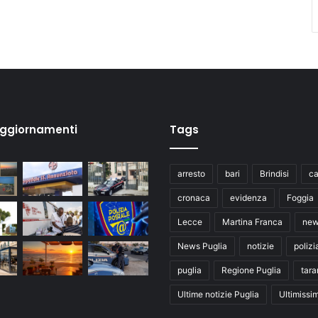
aggiornamenti
Tags
arresto
bari
Brindisi
ca
cronaca
evidenza
Foggia
Lecce
Martina Franca
ne
News Puglia
notizie
polizi
puglia
Regione Puglia
tara
Ultime notizie Puglia
Ultimissi