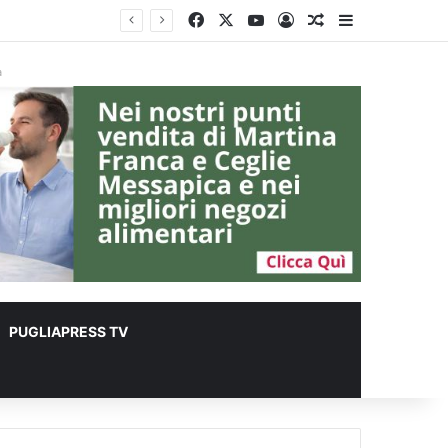
Facebook
X
You Tube
Accedi
Un articolo a c
Barra lateral
er animali
à
PUGLIAPRESS TV