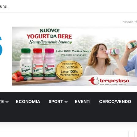
una villa confiscata alla mafia in un micro nido: nasce anche il cimitero p
Pubblicit
TE
ECONOMIA
SPORT
EVENTI
CERCO/VENDO