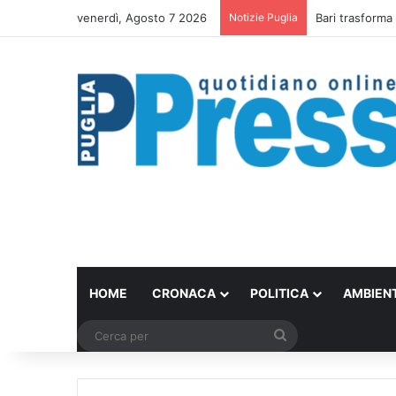
venerdì, Agosto 7 2026
Notizie Puglia
Bari trasforma 
HOME
CRONACA
POLITICA
AMBIEN
Cerca
per