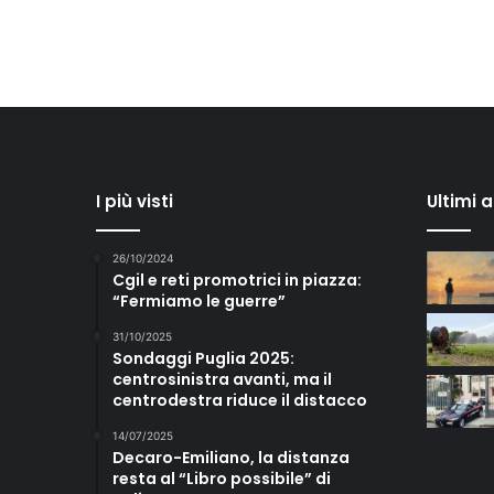
I più visti
Ultimi 
26/10/2024
Cgil e reti promotrici in piazza:
“Fermiamo le guerre”
31/10/2025
Sondaggi Puglia 2025:
centrosinistra avanti, ma il
centrodestra riduce il distacco
14/07/2025
Decaro-Emiliano, la distanza
resta al “Libro possibile” di