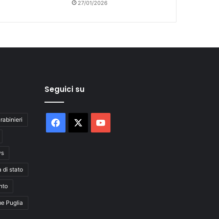
27/01/2026
Seguici su
rabinieri
Facebook
X
You
Tube
ws
a di stato
nto
me Puglia