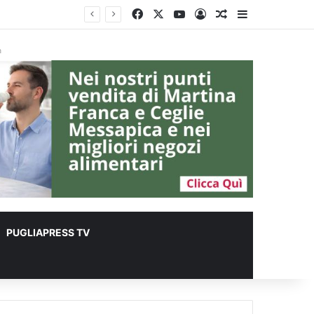
Facebook
X
You Tube
Accedi
Un articolo a c
Barra lateral
lioni
à
PUGLIAPRESS TV