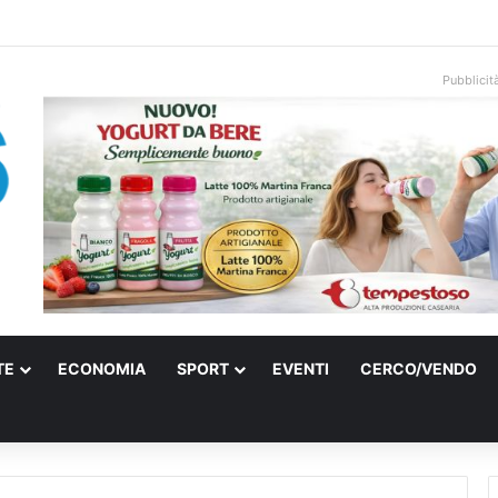
onale arriva sulla costa di Mattinata: scattano i divieti alla Baia dei Farag
Pubblicit
TE
ECONOMIA
SPORT
EVENTI
CERCO/VENDO