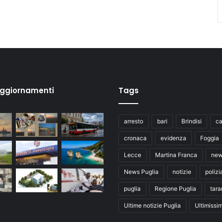
aggiornamenti
Tags
arresto
bari
Brindisi
ca
cronaca
evidenza
Foggia
Lecce
Martina Franca
ne
News Puglia
notizie
polizi
puglia
Regione Puglia
tara
Ultime notizie Puglia
Ultimissi