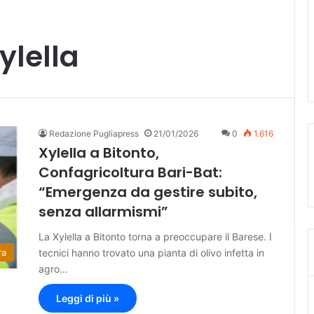
ylella
Redazione Pugliapress
21/01/2026
0
1.616
Xylella a Bitonto,
Confagricoltura Bari-Bat:
“Emergenza da gestire subito,
senza allarmismi”
La Xylella a Bitonto torna a preoccupare il Barese. I
tecnici hanno trovato una pianta di olivo infetta in
ra
agro…
Leggi di più »