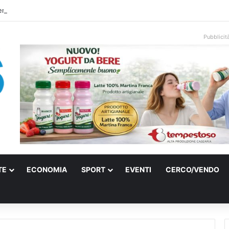
ti e farmaci ai medici dei migranti a Bari: ferme le visite a Nardò
Pubblicit
TE
ECONOMIA
SPORT
EVENTI
CERCO/VENDO