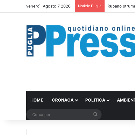
venerdì, Agosto 7 2026
Notizie Puglia
Rubano strumen
HOME
CRONACA
POLITICA
AMBIEN
Cerca
per