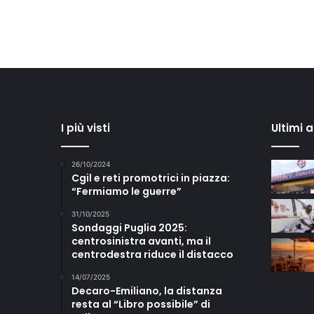
I più visti
Ultimi 
26/10/2024
Cgil e reti promotrici in piazza:
“Fermiamo le guerre”
31/10/2025
Sondaggi Puglia 2025:
centrosinistra avanti, ma il
centrodestra riduce il distacco
14/07/2025
Decaro-Emiliano, la distanza
resta al “Libro possibile” di