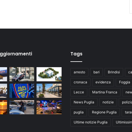
aggiornamenti
Tags
arresto
bari
Brindisi
ca
cronaca
evidenza
Foggia
Lecce
Martina Franca
ne
News Puglia
notizie
polizi
puglia
Regione Puglia
tara
Ultime notizie Puglia
Ultimissi