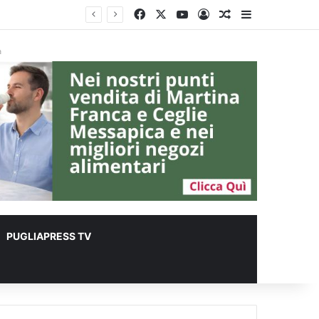
Facebook
X
You Tube
Accedi
Un articolo a c
Barra lateral
à
PUGLIAPRESS TV