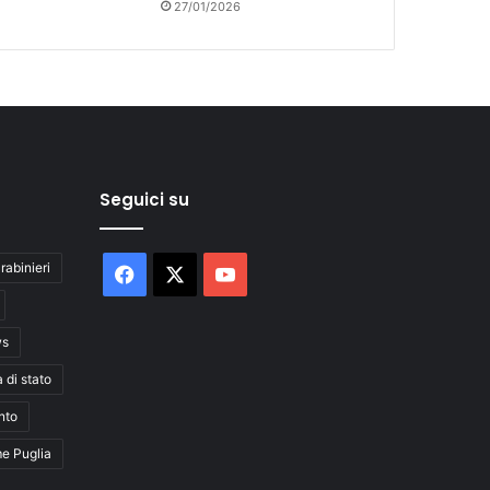
27/01/2026
Seguici su
rabinieri
Facebook
X
You
Tube
ws
a di stato
nto
me Puglia