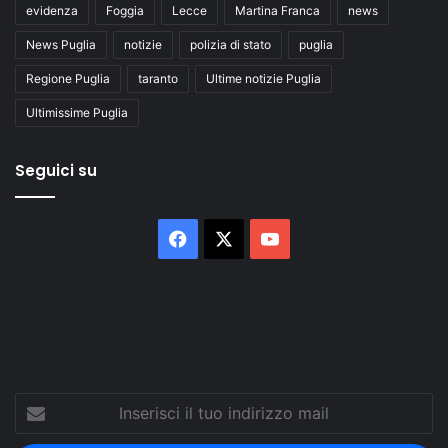
evidenza
Foggia
Lecce
Martina Franca
news
News Puglia
notizie
polizia di stato
puglia
Regione Puglia
taranto
Ultime notizie Puglia
Ultimissime Puglia
Seguici su
Facebook
X
You
Tube
Inserisci
il
tuo