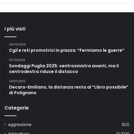
I più visti
26/10/2024
Cgil e reti promotrici in piazza: “Fermiamo le guerre”
31/10/2025
Sondaggi Puglia 2025: centrosinistra avanti, ma il
centrodestra riduce il distacco
14/07/2025
Decaro-Emiliano, la distanza resta al “Libro possibile”
di Polignano
Categorie
aggressione
(62)
Agricoltura
(1.224)