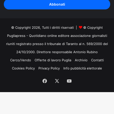
indirizzo
mail
© Copyright 2026, Tutti i diritti riservati |
© Copyright
Pugliapress - Quotidiano online editore associazione giornalisti
riuniti registrato presso il tribunale di Taranto al n. 569/2000 del
24/10/2000. Direttore responsabile Antonio Rubino
Cerco/Vendo
Offerte di lavoro Puglia
Archivio
Contatti
Cookies Policy
Privacy Policy
Info pubblicità elettorale
Facebook
X
You
Tube