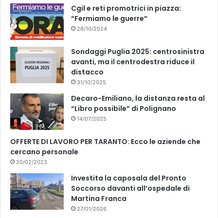
k
Cgil e reti promotrici in piazza:
“Fermiamo le guerre”
26/10/2024
Sondaggi Puglia 2025: centrosinistra
avanti, ma il centrodestra riduce il
distacco
31/10/2025
Decaro-Emiliano, la distanza resta al
“Libro possibile” di Polignano
14/07/2025
OFFERTE DI LAVORO PER TARANTO: Ecco le aziende che
cercano personale
20/02/2023
Investita la caposala del Pronto
Soccorso davanti all’ospedale di
Martina Franca
27/01/2026