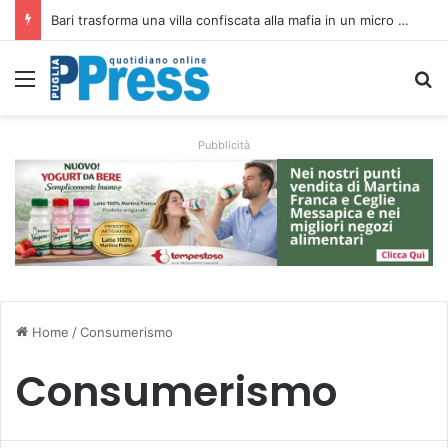
Bari trasforma una villa confiscata alla mafia in un micro nido: nasce anche il cimitero per animali
Menu
C
Pubblicità
Home
/
Consumerismo
Consumerismo