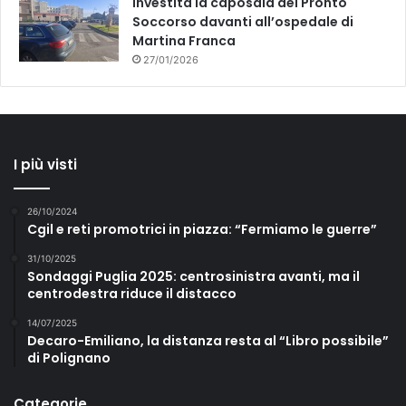
Investita la caposala del Pronto
Soccorso davanti all’ospedale di
Martina Franca
27/01/2026
I più visti
26/10/2024
Cgil e reti promotrici in piazza: “Fermiamo le guerre”
31/10/2025
Sondaggi Puglia 2025: centrosinistra avanti, ma il
centrodestra riduce il distacco
14/07/2025
Decaro-Emiliano, la distanza resta al “Libro possibile”
di Polignano
Categorie