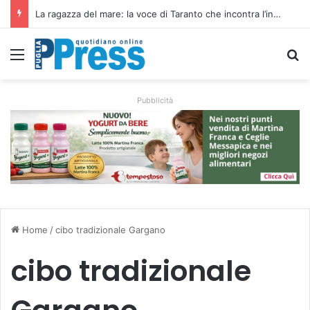
Siccità e caro gasolio colpiscono le campagne pugliesi: irrigare costa il 50,6% in più
Menu
C
Pubblicità
Home
/
cibo tradizionale Gargano
cibo tradizionale