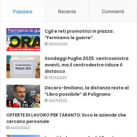
o
b
Popolare
Recente
Commenti
o
e
k
Cgil e reti promotrici in piazza:
“Fermiamo le guerre”
26/10/2024
Sondaggi Puglia 2025: centrosinistra
avanti, ma il centrodestra riduce il
distacco
31/10/2025
Decaro-Emiliano, la distanza resta al
“Libro possibile” di Polignano
14/07/2025
OFFERTE DI LAVORO PER TARANTO: Ecco le aziende che
cercano personale
20/02/2023