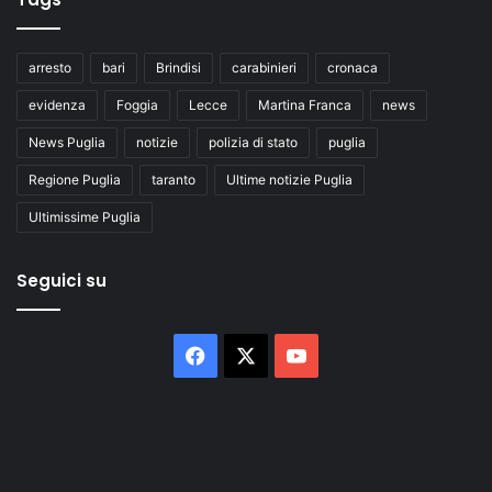
arresto
bari
Brindisi
carabinieri
cronaca
evidenza
Foggia
Lecce
Martina Franca
news
News Puglia
notizie
polizia di stato
puglia
Regione Puglia
taranto
Ultime notizie Puglia
Ultimissime Puglia
Seguici su
Facebook
X
You
Tube