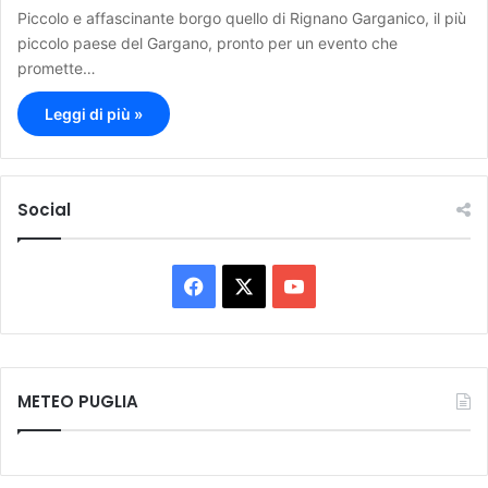
Piccolo e affascinante borgo quello di Rignano Garganico, il più
piccolo paese del Gargano, pronto per un evento che
promette…
Leggi di più »
Social
F
X
Y
a
o
c
u
METEO PUGLIA
e
T
b
u