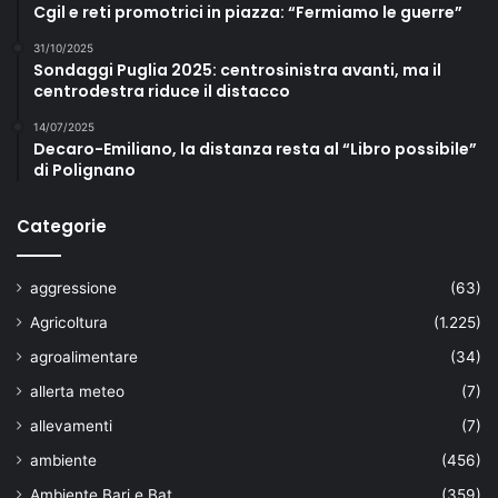
Cgil e reti promotrici in piazza: “Fermiamo le guerre”
31/10/2025
Sondaggi Puglia 2025: centrosinistra avanti, ma il
centrodestra riduce il distacco
14/07/2025
Decaro-Emiliano, la distanza resta al “Libro possibile”
di Polignano
Categorie
aggressione
(63)
Agricoltura
(1.225)
agroalimentare
(34)
allerta meteo
(7)
allevamenti
(7)
ambiente
(456)
Ambiente Bari e Bat
(359)