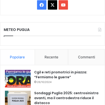
F
X
Y
a
o
c
u
METEO PUGLIA
e
T
b
u
o
b
Popolare
Recente
Commenti
o
e
k
Cgil e reti promotrici in piazza:
“Fermiamo le guerre”
26/10/2024
Sondaggi Puglia 2025: centrosinistra
avanti, ma il centrodestra riduce il
distacco