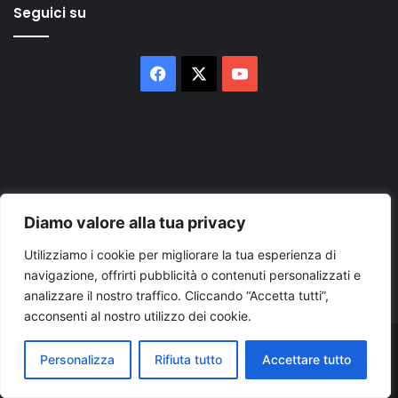
Seguici su
Facebook
X
You
Tube
Inserisci
Diamo valore alla tua privacy
il
Utilizziamo i cookie per migliorare la tua esperienza di
tuo
navigazione, offrirti pubblicità o contenuti personalizzati e
indirizzo
mail
analizzare il nostro traffico. Cliccando “Accetta tutti”,
acconsenti al nostro utilizzo dei cookie.
© Copyright 2026, Tutti i diritti riservati |
© Copyright
Personalizza
Rifiuta tutto
Accettare tutto
Pugliapress - Quotidiano online editore associazione giornalisti