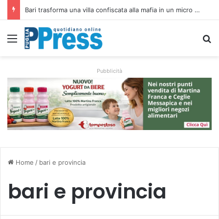
Rubano strumenti e farmaci ai medici dei migranti a Bari: ferme le visite a Nardò
Menu
C
Pubblicità
Home
/
bari e provincia
bari e provincia