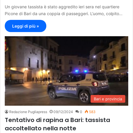
Un giovane tassista è stato aggredito ieri sera nel quartiere
Picone di Bari da una coppia di passeggeri. L’uomo, colpito…
Leggi di più »
Bari e provincia
Redazione Pugliapress
09/12/2024
0
583
Tentativo di rapina a Bari: tassista
accoltellato nella notte