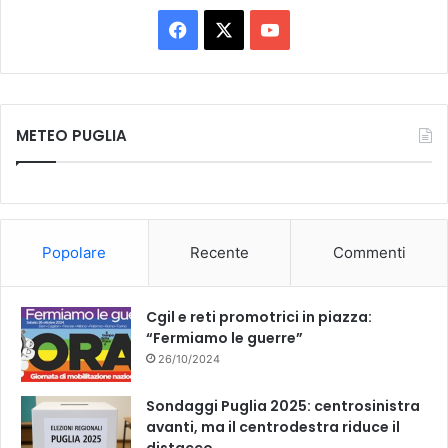
F
X
Y
a
o
c
u
METEO PUGLIA
e
T
b
u
o
b
Popolare
Recente
Commenti
o
e
k
Cgil e reti promotrici in piazza:
“Fermiamo le guerre”
26/10/2024
Sondaggi Puglia 2025: centrosinistra
avanti, ma il centrodestra riduce il