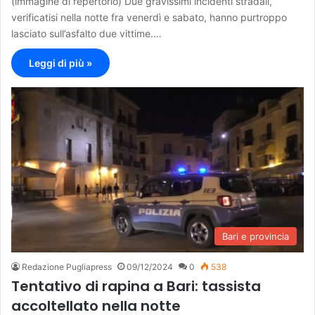
(immagine di repertorio) Due gravissimi incidenti stradali,
verificatisi nella notte fra venerdì e sabato, hanno purtroppo
lasciato sull’asfalto due vittime.…
Leggi di più »
Bari e provincia
Redazione Pugliapress
09/12/2024
0
538
Tentativo di rapina a Bari: tassista
accoltellato nella notte