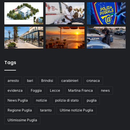
Tags
arresto
bari
Brindisi
carabinieri
cronaca
evidenza
Foggia
Lecce
Martina Franca
news
News Puglia
notizie
polizia di stato
puglia
Regione Puglia
taranto
Ultime notizie Puglia
Ultimissime Puglia