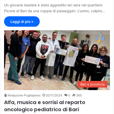
Un giovane tassista è stato aggredito ieri sera nel quartiere
Picone di Bari da una coppia di passeggeri. L’uomo, colpito…
Leggi di più »
Bari e provincia
Redazione Pugliapress
20/11/2024
0
365
Alfa, musica e sorrisi al reparto
oncologico pediatrico di Bari