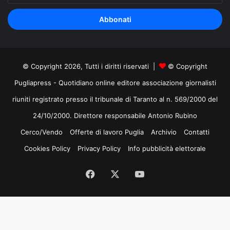
tuo
indirizzo
mail
© Copyright 2026, Tutti i diritti riservati |
© Copyright
Pugliapress - Quotidiano online editore associazione giornalisti
riuniti registrato presso il tribunale di Taranto al n. 569/2000 del
24/10/2000. Direttore responsabile Antonio Rubino
Cerco/Vendo
Offerte di lavoro Puglia
Archivio
Contatti
Cookies Policy
Privacy Policy
Info pubblicità elettorale
Facebook
X
You
Tube