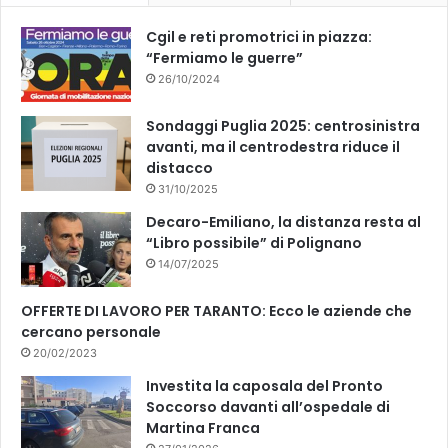
k
Cgil e reti promotrici in piazza:
“Fermiamo le guerre”
26/10/2024
Sondaggi Puglia 2025: centrosinistra
avanti, ma il centrodestra riduce il
distacco
31/10/2025
Decaro-Emiliano, la distanza resta al
“Libro possibile” di Polignano
14/07/2025
OFFERTE DI LAVORO PER TARANTO: Ecco le aziende che
cercano personale
20/02/2023
Investita la caposala del Pronto
Soccorso davanti all’ospedale di
Martina Franca