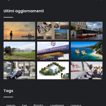
Ultimi aggiornamenti
Tags
arresto
bari
Brindisi
carabinieri
cronaca