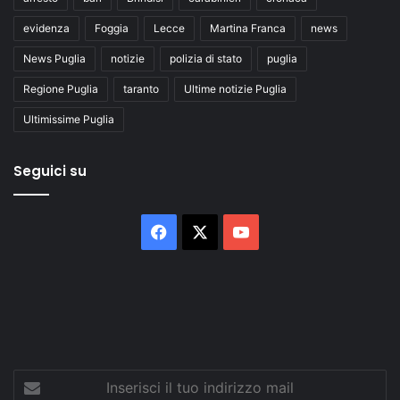
evidenza
Foggia
Lecce
Martina Franca
news
News Puglia
notizie
polizia di stato
puglia
Regione Puglia
taranto
Ultime notizie Puglia
Ultimissime Puglia
Seguici su
Facebook
X
You
Tube
Inserisci
il