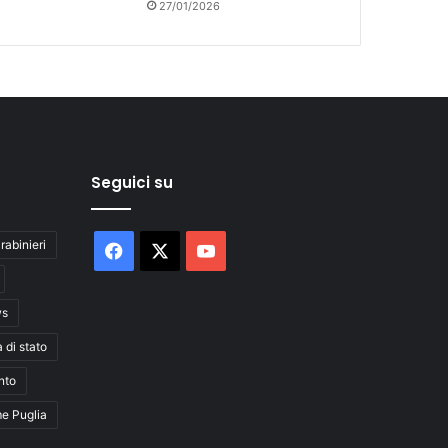
27/01/2026
Seguici su
rabinieri
Facebook
X
You
Tube
ws
a di stato
nto
me Puglia