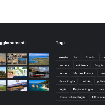
aggiornamenti
Tags
arresto
bari
Brindisi
ca
cronaca
evidenza
Foggia
Lecce
Martina Franca
ne
News Puglia
notizie
polizi
puglia
Regione Puglia
tara
Ultime notizie Puglia
Ultimissi