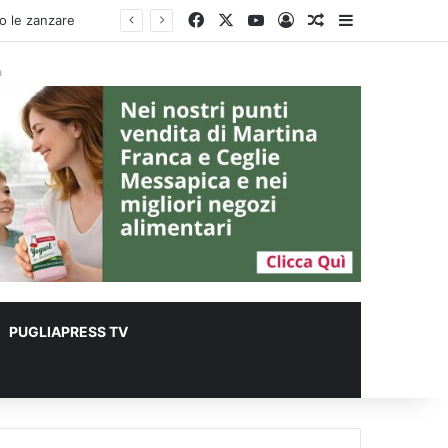
Facebook
X
You Tube
Accedi
Un articolo a c
Barra lateral
à
PUGLIAPRESS TV