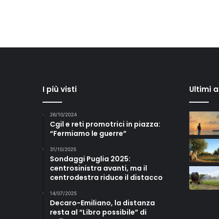
I più visti
Ultimi 
26/10/2024
Cgil e reti promotrici in piazza:
“Fermiamo le guerre”
31/10/2025
Sondaggi Puglia 2025:
centrosinistra avanti, ma il
centrodestra riduce il distacco
14/07/2025
Decaro-Emiliano, la distanza
resta al “Libro possibile” di