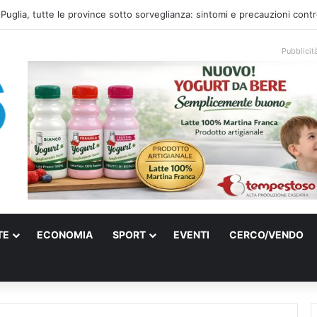
el mare: la voce di Taranto che incontra l’indie pop e racconta rinascite
Pubblicit
TE
ECONOMIA
SPORT
EVENTI
CERCO/VENDO