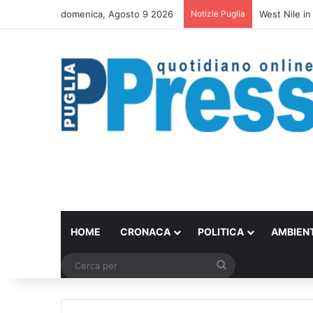
domenica, Agosto 9 2026
Notizie Puglia
La ragazza d
HOME
CRONACA
POLITICA
AMBIEN
Cerca
per