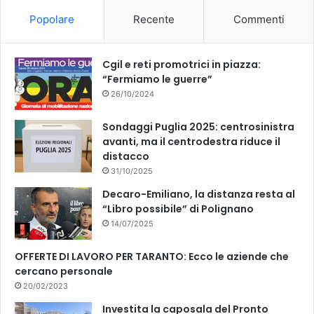
o
b
Popolare
Recente
Commenti
o
e
k
Cgil e reti promotrici in piazza:
“Fermiamo le guerre”
26/10/2024
Sondaggi Puglia 2025: centrosinistra
avanti, ma il centrodestra riduce il
distacco
31/10/2025
Decaro-Emiliano, la distanza resta al
“Libro possibile” di Polignano
14/07/2025
OFFERTE DI LAVORO PER TARANTO: Ecco le aziende che
cercano personale
20/02/2023
Investita la caposala del Pronto