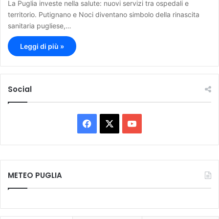
La Puglia investe nella salute: nuovi servizi tra ospedali e
territorio. Putignano e Noci diventano simbolo della rinascita
sanitaria pugliese,…
Leggi di più »
Social
F
X
Y
a
o
c
u
METEO PUGLIA
e
T
b
u