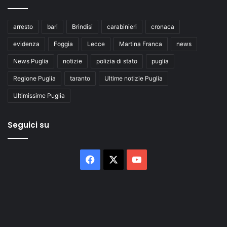
arresto
bari
Brindisi
carabinieri
cronaca
evidenza
Foggia
Lecce
Martina Franca
news
News Puglia
notizie
polizia di stato
puglia
Regione Puglia
taranto
Ultime notizie Puglia
Ultimissime Puglia
Seguici su
Facebook
X
You
Tube