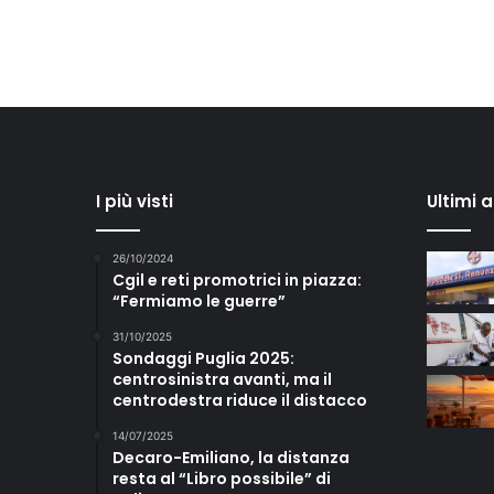
I più visti
Ultimi 
26/10/2024
Cgil e reti promotrici in piazza:
“Fermiamo le guerre”
31/10/2025
Sondaggi Puglia 2025:
centrosinistra avanti, ma il
centrodestra riduce il distacco
14/07/2025
Decaro-Emiliano, la distanza
resta al “Libro possibile” di