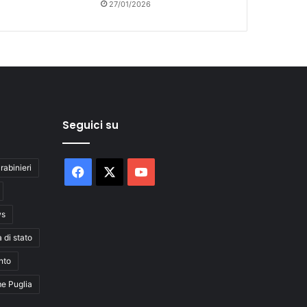
27/01/2026
Seguici su
rabinieri
Facebook
X
You
Tube
ws
a di stato
nto
me Puglia