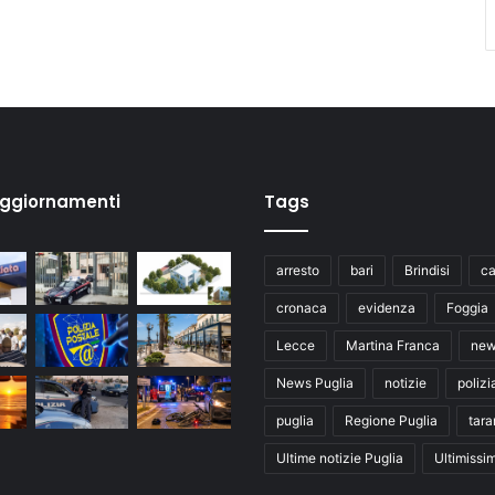
aggiornamenti
Tags
arresto
bari
Brindisi
ca
cronaca
evidenza
Foggia
Lecce
Martina Franca
ne
News Puglia
notizie
polizi
puglia
Regione Puglia
tara
Ultime notizie Puglia
Ultimissi