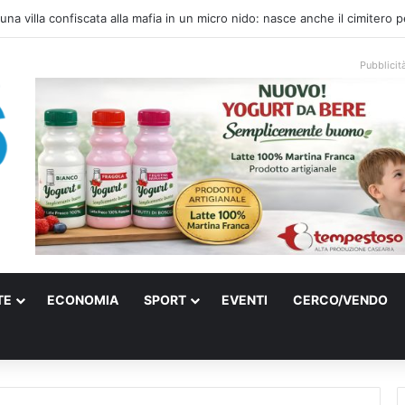
ti e farmaci ai medici dei migranti a Bari: ferme le visite a Nardò
Pubblicit
TE
ECONOMIA
SPORT
EVENTI
CERCO/VENDO