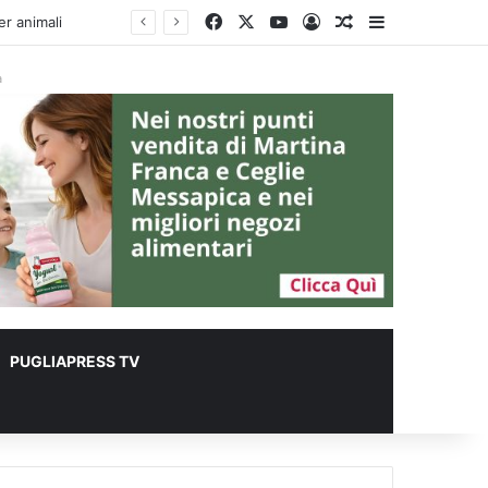
Facebook
X
You Tube
Accedi
Un articolo a c
Barra lateral
à
PUGLIAPRESS TV