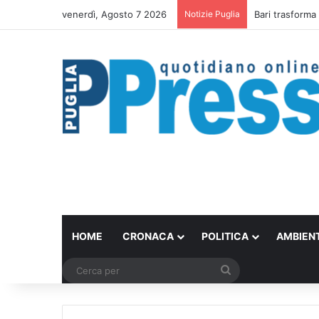
venerdì, Agosto 7 2026
Notizie Puglia
Rubano strumen
HOME
CRONACA
POLITICA
AMBIEN
Cerca
per