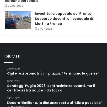
cercano personale
20/02/2023
Investita la caposala del Pronto
Soccorso davanti all’ospedale di
Martina Franca
27/01/2026
I più visti
26/10/2024
Cgil e reti promotrici in piazza: “Fermiamo le guerre”
31/10/2025
Sondaggi Puglia 2025: centrosinistra avanti, ma il
centrodestra riduce il distacco
14/07/2025
Decaro-Emiliano, la distanza resta al “Libro possibile”