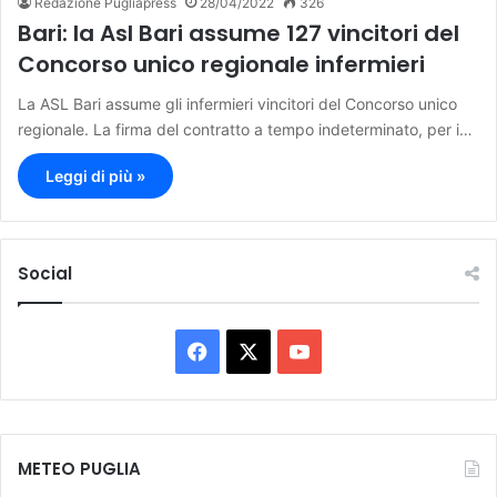
Redazione Pugliapress
28/04/2022
326
Bari: la Asl Bari assume 127 vincitori del
Concorso unico regionale infermieri
La ASL Bari assume gli infermieri vincitori del Concorso unico
regionale. La firma del contratto a tempo indeterminato, per i…
Leggi di più »
Social
F
X
Y
a
o
c
u
METEO PUGLIA
e
T