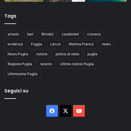
Tags
arresto
bari
Brindisi
carabinieri
cronaca
evidenza
Foggia
Lecce
Martina Franca
news
News Puglia
notizie
polizia di stato
puglia
Regione Puglia
taranto
Ultime notizie Puglia
Ultimissime Puglia
Seguici su
Facebook
X
You
Tube