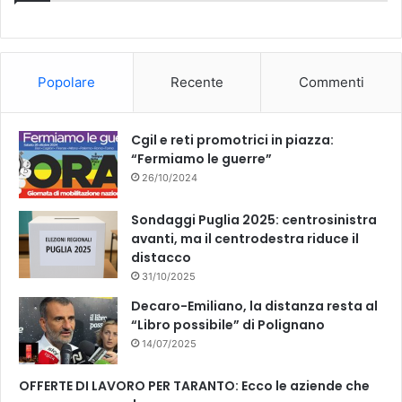
b
u
o
b
Popolare
Recente
Commenti
o
e
k
Cgil e reti promotrici in piazza:
“Fermiamo le guerre”
26/10/2024
Sondaggi Puglia 2025: centrosinistra
avanti, ma il centrodestra riduce il
distacco
31/10/2025
Decaro-Emiliano, la distanza resta al
“Libro possibile” di Polignano
14/07/2025
OFFERTE DI LAVORO PER TARANTO: Ecco le aziende che