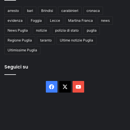
arresto
bari
Brindisi
carabinieri
cronaca
evidenza
Foggia
Lecce
Martina Franca
news
News Puglia
notizie
polizia di stato
puglia
Regione Puglia
taranto
Ultime notizie Puglia
Ultimissime Puglia
Seguici su
Facebook
X
You
Tube