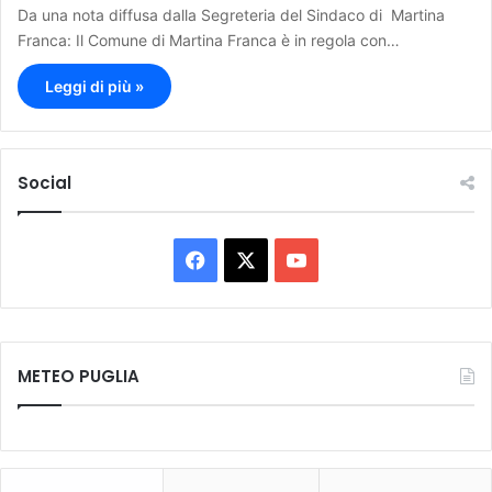
Da una nota diffusa dalla Segreteria del Sindaco di Martina
Franca: Il Comune di Martina Franca è in regola con…
Leggi di più »
Social
F
X
Y
a
o
c
u
METEO PUGLIA
e
T
b
u
o
b