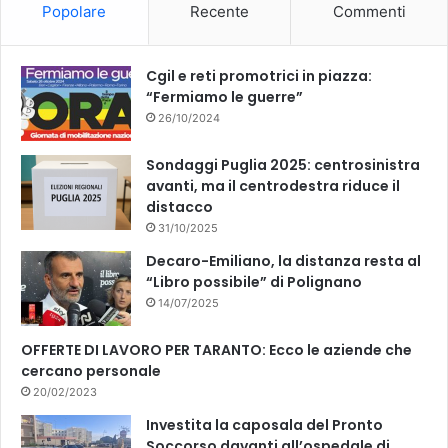
Popolare
Recente
Commenti
o
e
k
Cgil e reti promotrici in piazza:
“Fermiamo le guerre”
26/10/2024
Sondaggi Puglia 2025: centrosinistra
avanti, ma il centrodestra riduce il
distacco
31/10/2025
Decaro-Emiliano, la distanza resta al
“Libro possibile” di Polignano
14/07/2025
OFFERTE DI LAVORO PER TARANTO: Ecco le aziende che
cercano personale
20/02/2023
Investita la caposala del Pronto
Soccorso davanti all’ospedale di