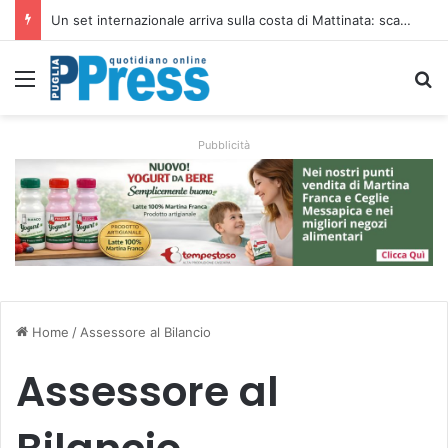
Ombrelloni lasciati sulle spiagge libere, controlli a Vieste e Peschici: liberati oltre 5mila metri quadrati
Menu
C
Pubblicità
Home
/
Assessore al Bilancio
Assessore al