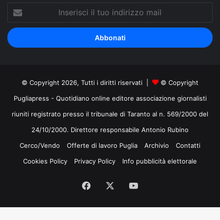
Inserisci
il
tuo
indirizzo
mail
© Copyright 2026, Tutti i diritti riservati |
© Copyright
Pugliapress - Quotidiano online editore associazione giornalisti
riuniti registrato presso il tribunale di Taranto al n. 569/2000 del
24/10/2000. Direttore responsabile Antonio Rubino
Cerco/Vendo
Offerte di lavoro Puglia
Archivio
Contatti
Cookies Policy
Privacy Policy
Info pubblicità elettorale
Facebook
X
You
Tube