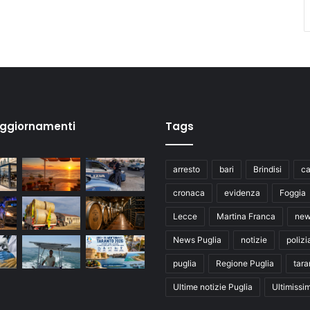
aggiornamenti
Tags
arresto
bari
Brindisi
ca
cronaca
evidenza
Foggia
Lecce
Martina Franca
ne
News Puglia
notizie
polizi
puglia
Regione Puglia
tara
Ultime notizie Puglia
Ultimissi