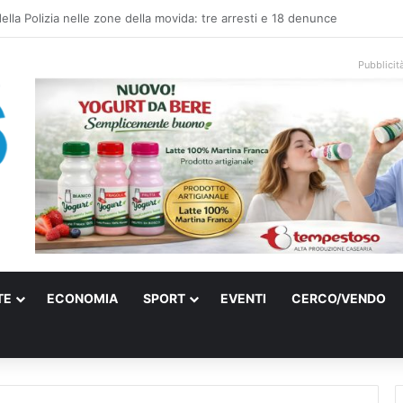
 elettrica a Francavilla Fontana, due 15enni ricoverati in gravi condizioni
Pubblicit
TE
ECONOMIA
SPORT
EVENTI
CERCO/VENDO