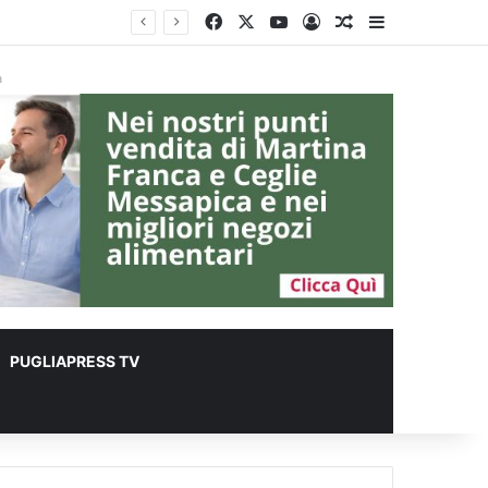
Facebook
X
You Tube
Accedi
Un articolo a c
Barra lateral
à
PUGLIAPRESS TV