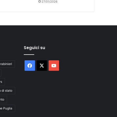
27/01/2026
Seguici su
rabinieri
Facebook
X
You
Tube
ws
a di stato
nto
me Puglia