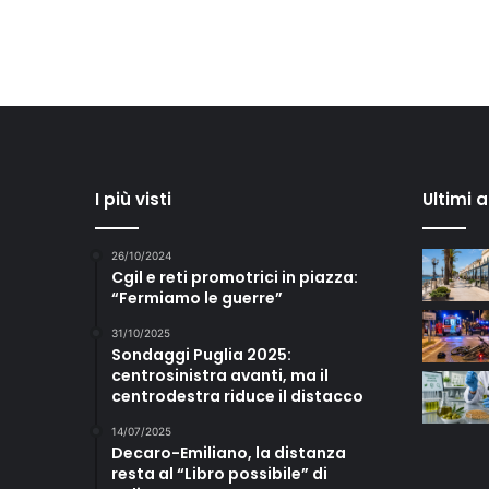
I più visti
Ultimi 
26/10/2024
Cgil e reti promotrici in piazza:
“Fermiamo le guerre”
31/10/2025
Sondaggi Puglia 2025:
centrosinistra avanti, ma il
centrodestra riduce il distacco
14/07/2025
Decaro-Emiliano, la distanza
resta al “Libro possibile” di