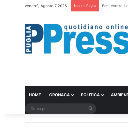
venerdì, Agosto 7 2026
Notizie Puglia
Scontro in bici
HOME
CRONACA
POLITICA
AMBIEN
Cerca
per