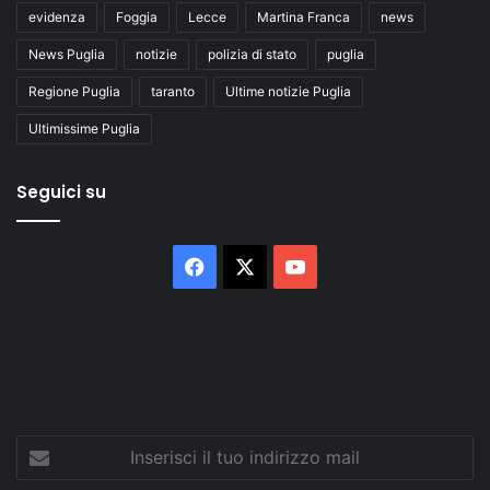
evidenza
Foggia
Lecce
Martina Franca
news
News Puglia
notizie
polizia di stato
puglia
Regione Puglia
taranto
Ultime notizie Puglia
Ultimissime Puglia
Seguici su
Facebook
X
You
Tube
Inserisci
il