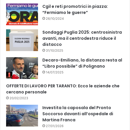
k
Cgil e reti promotrici in piazza:
“Fermiamo le guerre”
26/10/2024
Sondaggi Puglia 2025: centrosinistra
avanti, ma il centrodestra riduce il
distacco
31/10/2025
Decaro-Emiliano, la distanza resta al
“Libro possibile” di Polignano
14/07/2025
OFFERTE DI LAVORO PER TARANTO: Ecco le aziende che
cercano personale
20/02/2023
Investita la caposala del Pronto
Soccorso davanti all’ospedale di
Martina Franca
27/01/2026