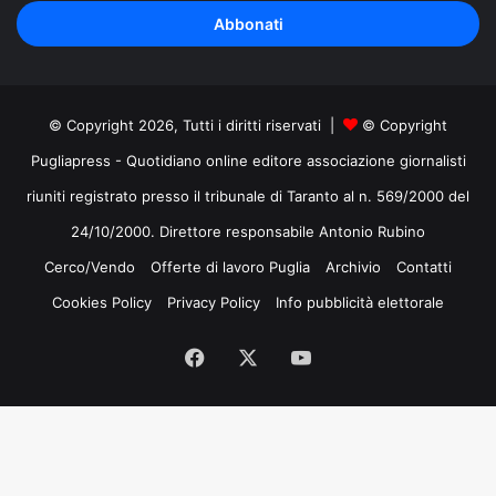
tuo
indirizzo
mail
© Copyright 2026, Tutti i diritti riservati |
© Copyright
Pugliapress - Quotidiano online editore associazione giornalisti
riuniti registrato presso il tribunale di Taranto al n. 569/2000 del
24/10/2000. Direttore responsabile Antonio Rubino
Cerco/Vendo
Offerte di lavoro Puglia
Archivio
Contatti
Cookies Policy
Privacy Policy
Info pubblicità elettorale
Facebook
X
You
Tube