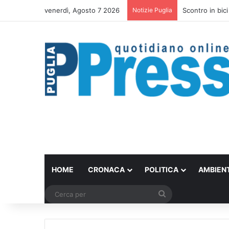
venerdì, Agosto 7 2026
Notizie Puglia
Scontro in bici
HOME
CRONACA
POLITICA
AMBIEN
Cerca
per