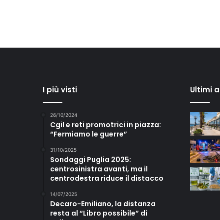
I più visti
Ultimi 
26/10/2024
Cgil e reti promotrici in piazza:
“Fermiamo le guerre”
31/10/2025
Sondaggi Puglia 2025:
centrosinistra avanti, ma il
centrodestra riduce il distacco
14/07/2025
Decaro-Emiliano, la distanza
resta al “Libro possibile” di