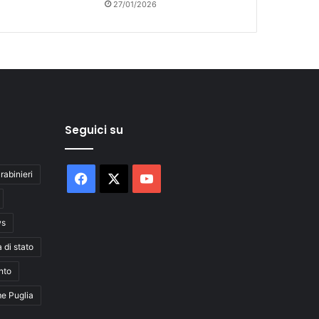
27/01/2026
Seguici su
rabinieri
Facebook
X
You
Tube
ws
a di stato
nto
me Puglia