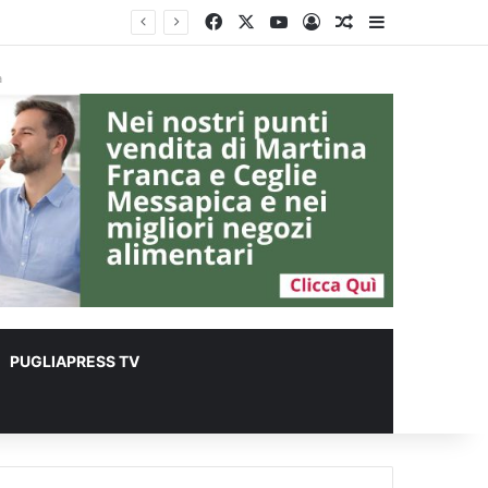
Facebook
X
You Tube
Accedi
Un articolo a c
Barra lateral
à
PUGLIAPRESS TV