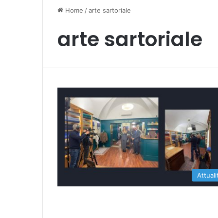
Home
/
arte sartoriale
arte sartoriale
Attuali