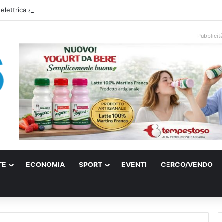
 elettrica a Francavilla Fontana, due 15enni ricoverati in gravi condizioni
Pubblicit
TE
ECONOMIA
SPORT
EVENTI
CERCO/VENDO