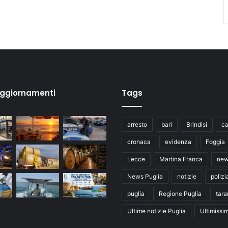
aggiornamenti
Tags
arresto
bari
Brindisi
ca
cronaca
evidenza
Foggia
Lecce
Martina Franca
ne
News Puglia
notizie
polizi
puglia
Regione Puglia
tara
Ultime notizie Puglia
Ultimissi