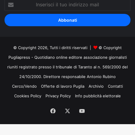
Inserisci
il
tuo
indirizzo
mail
© Copyright 2026, Tutti i diritti riservati |
© Copyright
Pugliapress - Quotidiano online editore associazione giornalisti
riuniti registrato presso il tribunale di Taranto al n. 569/2000 del
24/10/2000. Direttore responsabile Antonio Rubino
Cerco/Vendo
Offerte di lavoro Puglia
Archivio
Contatti
Cookies Policy
Privacy Policy
Info pubblicità elettorale
Facebook
X
You
Tube