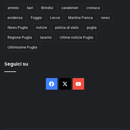
arresto
bari
Brindisi
carabinieri
cronaca
evidenza
Foggia
Lecce
Martina Franca
news
News Puglia
notizie
polizia di stato
puglia
Regione Puglia
taranto
Ultime notizie Puglia
Ultimissime Puglia
Seguici su
Facebook
X
You
Tube