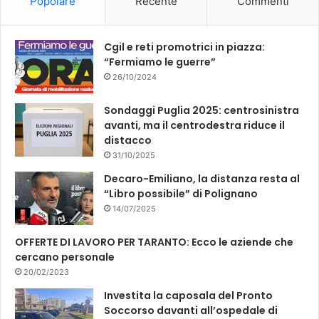
Popolare
Recente
Commenti
o
e
k
Cgil e reti promotrici in piazza:
“Fermiamo le guerre”
26/10/2024
Sondaggi Puglia 2025: centrosinistra
avanti, ma il centrodestra riduce il
distacco
31/10/2025
Decaro-Emiliano, la distanza resta al
“Libro possibile” di Polignano
14/07/2025
OFFERTE DI LAVORO PER TARANTO: Ecco le aziende che
cercano personale
20/02/2023
Investita la caposala del Pronto
Soccorso davanti all’ospedale di