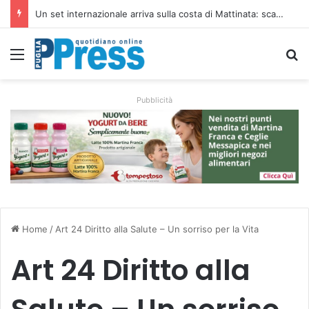
Ombrelloni lasciati sulle spiagge libere, controlli a Vieste e Peschici: liberati oltre 5mila metri quadrati
Menu
C
Pubblicità
Home
/
Art 24 Diritto alla Salute – Un sorriso per la Vita
Art 24 Diritto alla