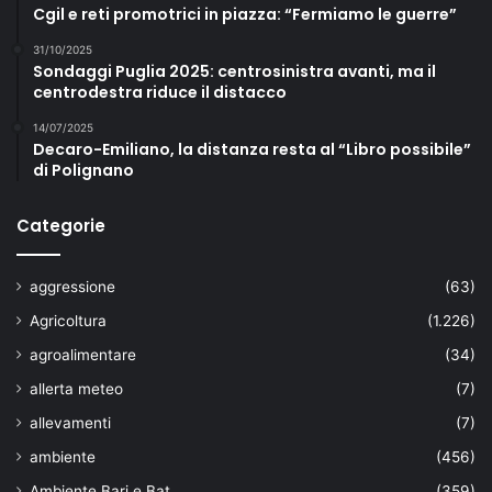
Cgil e reti promotrici in piazza: “Fermiamo le guerre”
31/10/2025
Sondaggi Puglia 2025: centrosinistra avanti, ma il
centrodestra riduce il distacco
14/07/2025
Decaro-Emiliano, la distanza resta al “Libro possibile”
di Polignano
Categorie
aggressione
(63)
Agricoltura
(1.226)
agroalimentare
(34)
allerta meteo
(7)
allevamenti
(7)
ambiente
(456)
Ambiente Bari e Bat
(359)