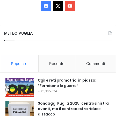
F
X
Y
a
o
c
u
METEO PUGLIA
e
T
b
u
o
b
Popolare
Recente
Commenti
o
e
k
Cgil e reti promotrici in piazza:
“Fermiamo le guerre”
26/10/2024
Sondaggi Puglia 2025: centrosinistra
avanti, ma il centrodestra riduce il
distacco