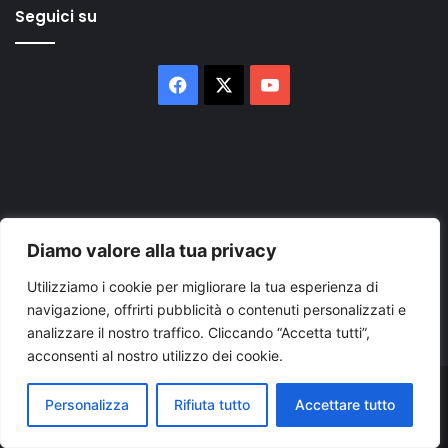
Seguici su
Facebook
X
You
Tube
Diamo valore alla tua privacy
Inserisci
il
Utilizziamo i cookie per migliorare la tua esperienza di
tuo
navigazione, offrirti pubblicità o contenuti personalizzati e
indirizzo
analizzare il nostro traffico. Cliccando “Accetta tutti”,
mail
acconsenti al nostro utilizzo dei cookie.
© Copyright 2026, Tutti i diritti riservati |
© Copyright
Personalizza
Rifiuta tutto
Accettare tutto
Pugliapress - Quotidiano online editore associazione giornalisti