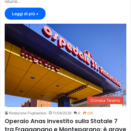
ridurre…
Leggi di più »
Cronaca Taranto
Redazione Pugliapress
11/06/2026
0
590
Operaio Anas investito sulla Statale 7
tra Fragagnano e Monteparano: è grave