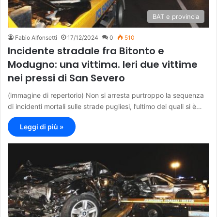
BAT e provincia
Fabio Alfonsetti
17/12/2024
0
510
Incidente stradale fra Bitonto e
Modugno: una vittima. Ieri due vittime
nei pressi di San Severo
(immagine di repertorio) Non si arresta purtroppo la sequenza
di incidenti mortali sulle strade pugliesi, l’ultimo dei quali si è…
Leggi di più »