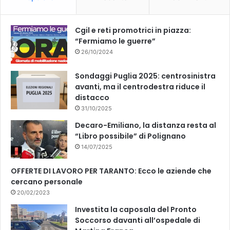
o
e
k
Cgil e reti promotrici in piazza:
“Fermiamo le guerre”
26/10/2024
Sondaggi Puglia 2025: centrosinistra
avanti, ma il centrodestra riduce il
distacco
31/10/2025
Decaro-Emiliano, la distanza resta al
“Libro possibile” di Polignano
14/07/2025
OFFERTE DI LAVORO PER TARANTO: Ecco le aziende che
cercano personale
20/02/2023
Investita la caposala del Pronto
Soccorso davanti all’ospedale di