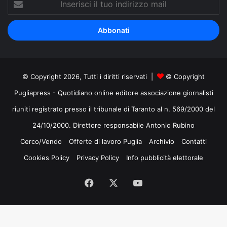
il
tuo
indirizzo
mail
© Copyright 2026, Tutti i diritti riservati |
© Copyright
Pugliapress - Quotidiano online editore associazione giornalisti
riuniti registrato presso il tribunale di Taranto al n. 569/2000 del
24/10/2000. Direttore responsabile Antonio Rubino
Cerco/Vendo
Offerte di lavoro Puglia
Archivio
Contatti
Cookies Policy
Privacy Policy
Info pubblicità elettorale
Facebook
X
You
Tube