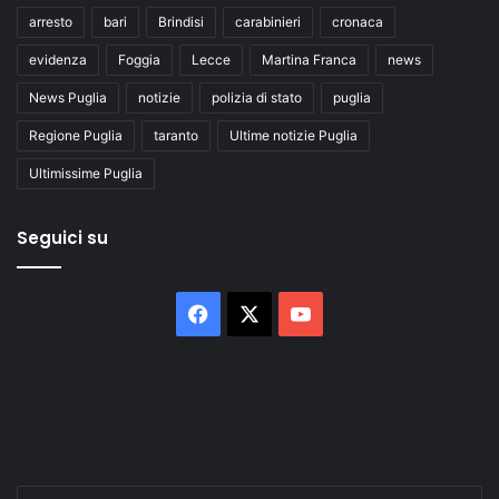
arresto
bari
Brindisi
carabinieri
cronaca
evidenza
Foggia
Lecce
Martina Franca
news
News Puglia
notizie
polizia di stato
puglia
Regione Puglia
taranto
Ultime notizie Puglia
Ultimissime Puglia
Seguici su
Facebook
X
You
Tube
Inserisci