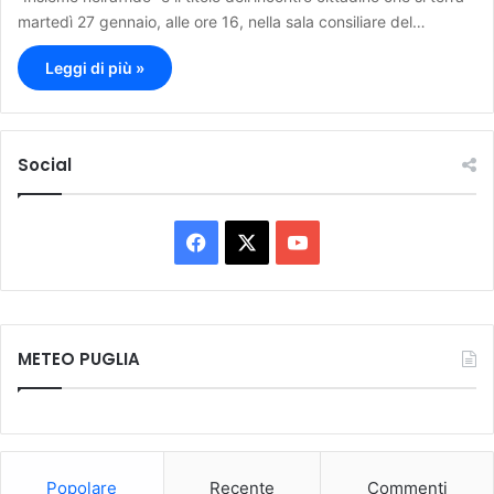
martedì 27 gennaio, alle ore 16, nella sala consiliare del…
Leggi di più »
Social
F
X
Y
a
o
c
u
METEO PUGLIA
e
T
b
u
o
b
Popolare
Recente
Commenti