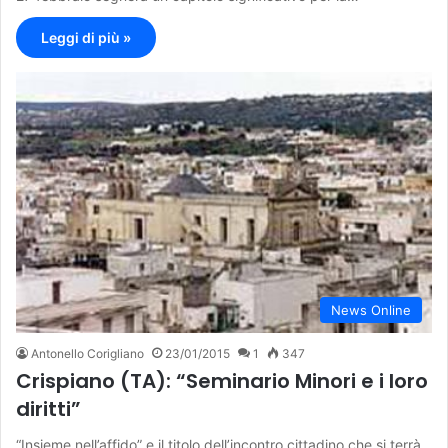
Leggi di più »
News Online
Antonello Corigliano
23/01/2015
1
347
Crispiano (TA): “Seminario Minori e i loro
diritti”
“Insieme nell’affido” e il titolo dell’incontro cittadino che si terrà