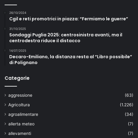
26/10/2024
Cgil e reti promotrici in piazza: “Fermiamo le guerre”
31/10/2025
Sondaggi Puglia 2025: centrosinistra avanti, ma il
centrodestra riduce il distacco
14/07/2025
Decaro-Emiliano, la distanza resta al “Libro possibile”
di Polignano
Categorie
aggressione
(63)
Agricoltura
(1.226)
agroalimentare
(34)
allerta meteo
(7)
allevamenti
(7)