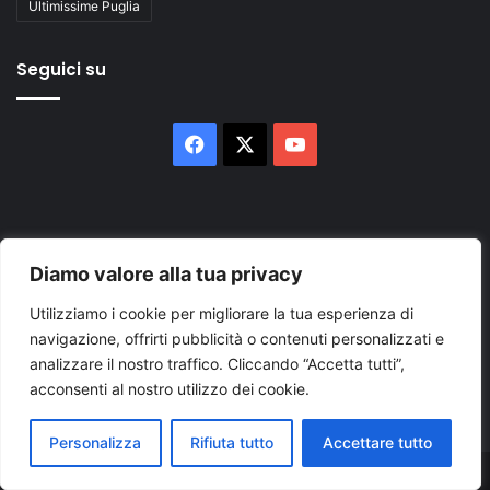
Ultimissime Puglia
Seguici su
Facebook
X
You
Tube
Diamo valore alla tua privacy
Utilizziamo i cookie per migliorare la tua esperienza di
Inserisci
navigazione, offrirti pubblicità o contenuti personalizzati e
il
analizzare il nostro traffico. Cliccando “Accetta tutti”,
tuo
acconsenti al nostro utilizzo dei cookie.
indirizzo
mail
Personalizza
Rifiuta tutto
Accettare tutto