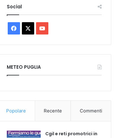
Social
Facebook
X
You
Tube
METEO PUGLIA
Popolare
Recente
Commenti
Cgil e reti promotrici in