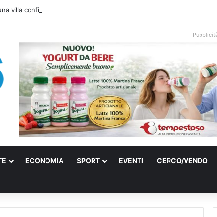
una villa confiscata alla mafia in un micro nido: nasce anche il cimitero pe
Pubblicit
TE
ECONOMIA
SPORT
EVENTI
CERCO/VENDO