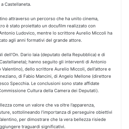
 a Castellaneta.
entino attraverso un percorso che ha unito cinema,
tro è stato proiettato un docufilm realizzato con
 Antonio Ludovico, mentre lo scrittore Aurelio Miccoli ha
ato agli anni formativi del grande attore.
nali dell’On. Dario Iaia (deputato della Repubblica) e di
astellaneta); hanno seguito gli interventi di Antonio
lentino), dello scrittore Aurelio Miccoli, dell’attore e
Veneziano, di Fabio Mancini, di Angelo Mellone (direttore
cesco Specchia. Le conclusioni sono state affidate
I Commissione Cultura della Camera dei Deputati).
llezza come un valore che va oltre l’apparenza,
ture, sottolineando l’importanza di perseguire obiettivi
alentino, per dimostrare che la vera bellezza risiede
ggiungere traguardi significativi.