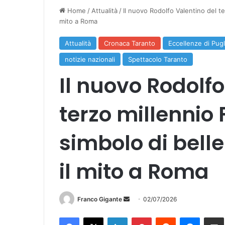
Home
/
Attualità
/
Il nuovo Rodolfo Valentino del te
mito a Roma
Attualità
Cronaca Taranto
Eccellenze di Pugl
notizie nazionali
Spettacolo Taranto
Il nuovo Rodolfo
terzo millennio
simbolo di bell
il mito a Roma
Invia
Franco Gigante
02/07/2026
un'email
Facebook
X
LinkedIn
Pinterest
Reddit
Messen
Co