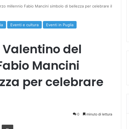
rzo millennio Fabio Mancini simbolo di bellezza per celebrare il
ia
Eventi e cultura
Eventi in Puglia
 Valentino del
 Fabio Mancini
ezza per celebrare
0
minuto di lettura
ger
ndividi via mail
Stampa