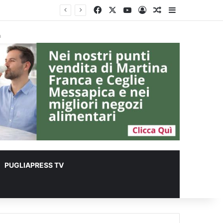
Facebook
X
You Tube
Accedi
Un articolo a ca
Barra lateral
r animali
à
PUGLIAPRESS TV