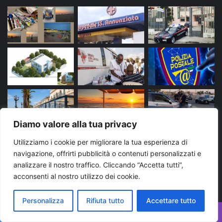
Diamo valore alla tua privacy
Utilizziamo i cookie per migliorare la tua esperienza di
Tags
navigazione, offrirti pubblicità o contenuti personalizzati e
analizzare il nostro traffico. Cliccando “Accetta tutti”,
acconsenti al nostro utilizzo dei cookie.
arresto
bari
Brindisi
carabinieri
cronaca
evidenza
Foggia
Lecce
Martina Franca
news
Personalizza
Rifiuta tutto
Accettare tutto
News Puglia
notizie
polizia di stato
puglia
Facebook
X
WhatsApp
Telegram
Viber