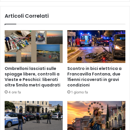
l'autopsia
Articoli Correlati
Ombrelloni lasciati sulle
Scontro in bici elettrica a
spiagge libere, controlli a
Francavilla Fontana, due
Vieste e Peschici: liberati
15enni ricoverati in gravi
oltre 5mila metri quadrati
condizioni
4 ore fa
1 giorno fa