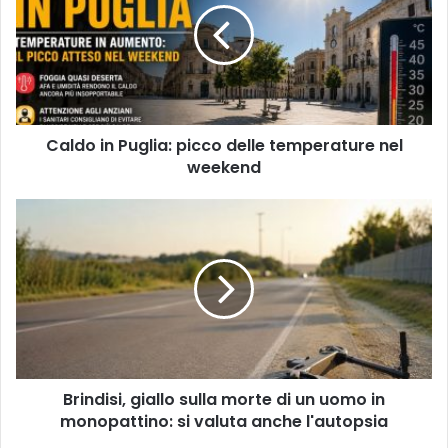
picco
delle
temperature
nel
weekend
Caldo in Puglia: picco delle temperature nel
weekend
Brindisi,
giallo
sulla
morte
di
un
uomo
in
monopattino:
Brindisi, giallo sulla morte di un uomo in
si
valuta
monopattino: si valuta anche l'autopsia
anche