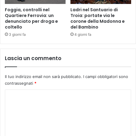
Foggia, controlli nel
Ladri nel Santuario di
Quartiere Ferrovia: un
Troia: portate via le
denunciato per droga e
corone della Madonna e
coltello
del Bambino
3 giorni fa
4 giorni fa
Lascia un commento
Il tuo indirizzo email non sarà pubblicato.
I campi obbligatori sono
contrassegnati
*
C
o
m
m
e