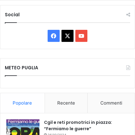
Social
Facebook
X
You
Tube
METEO PUGLIA
Popolare
Recente
Commenti
Cgil e reti promotrici in piazza:
“Fermiamo le guerre”
26/10/2024