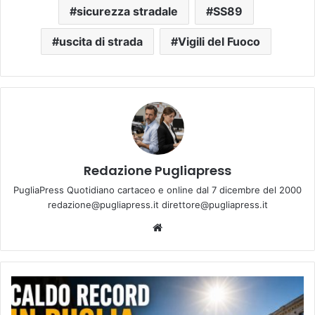
sicurezza stradale
SS89
uscita di strada
Vigili del Fuoco
Redazione Pugliapress
PugliaPress Quotidiano cartaceo e online dal 7 dicembre del 2000
redazione@pugliapress.it direttore@pugliapress.it
Website
Caldo
in
Puglia: