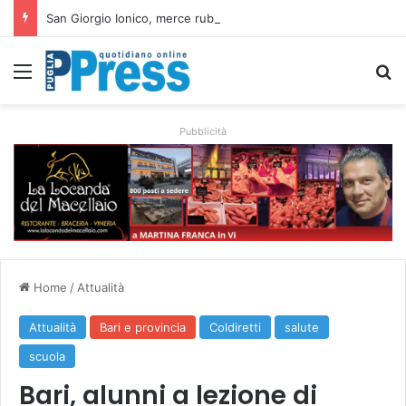
San Giorgio Ionico, merce rubata trovata in auto: arrestati due uomini
Menu
C
Pubblicità
Home
/
Attualità
Attualità
Bari e provincia
Coldiretti
salute
scuola
Bari, alunni a lezione di