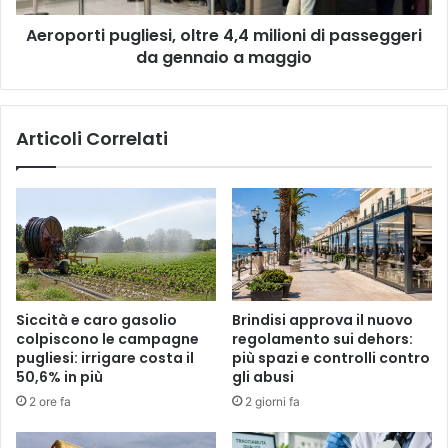
gennaio
Aeroporti pugliesi, oltre 4,4 milioni di passeggeri
a
maggio
da gennaio a maggio
Articoli Correlati
Siccità e caro gasolio
Brindisi approva il nuovo
colpiscono le campagne
regolamento sui dehors:
pugliesi: irrigare costa il
più spazi e controlli contro
50,6% in più
gli abusi
2 ore fa
2 giorni fa