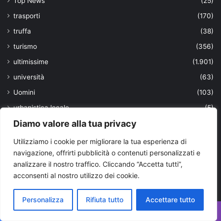
Top News
(25)
trasporti
(170)
truffa
(38)
turismo
(356)
ultimissime
(1.901)
università
(63)
Uomini
(103)
urbanistica locale
(5)
Diamo valore alla tua privacy
Valle d'Itria
(967)
viaggi
(39)
Utilizziamo i cookie per migliorare la tua esperienza di
navigazione, offrirti pubblicità o contenuti personalizzati e
VIAGGIARE IN PUGLIA
(53)
analizzare il nostro traffico. Cliccando “Accetta tutti”,
violenza
(2)
acconsenti al nostro utilizzo dei cookie.
vitivinicola
(1)
Personalizza
Rifiuta tutto
Accettare tutto
Vivere in Puglia
(13)
volontariato
(24)
Facebook
X
WhatsApp
Telegram
Viber