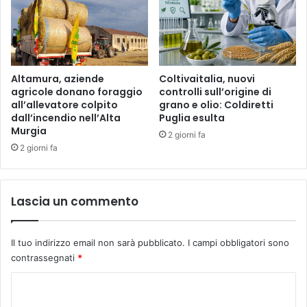
Altamura, aziende
Coltivaitalia, nuovi
agricole donano foraggio
controlli sull’origine di
all’allevatore colpito
grano e olio: Coldiretti
dall’incendio nell’Alta
Puglia esulta
Murgia
2 giorni fa
2 giorni fa
Lascia un commento
Il tuo indirizzo email non sarà pubblicato.
I campi obbligatori sono
contrassegnati
*
C
o