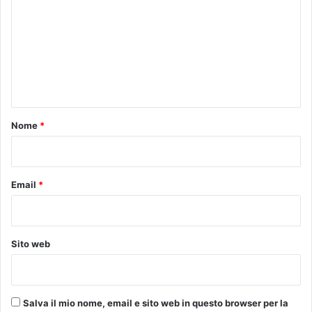
m
m
e
n
t
o
Nome
*
*
Email
*
Sito web
Salva il mio nome, email e sito web in questo browser per la