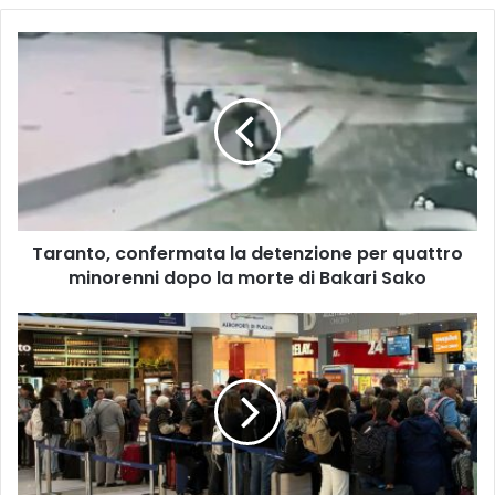
Taranto,
confermata
la
detenzione
per
quattro
minorenni
dopo
la
Taranto, confermata la detenzione per quattro
morte
di
minorenni dopo la morte di Bakari Sako
Bakari
Sako
Aeroporti
pugliesi,
oltre
4,4
milioni
di
passeggeri
da