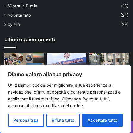
Vivere in Puglia
(13)
volontariato
(24)
xylella
(29)
Ultimi aggiornamenti
Diamo valore alla tua privacy
Utilizziamo i cookie per migliorare la tua esperienza di
navigazione, offrirti pubblicità o contenuti personalizzati e
analizzare il nostro traffico. Cliccando “Accetta tutti”,
acconsenti al nostro utilizzo dei cookie.
Personalizza
Rifiuta tutto
Accettare tutto
Facebook
X
WhatsApp
Telegram
Viber