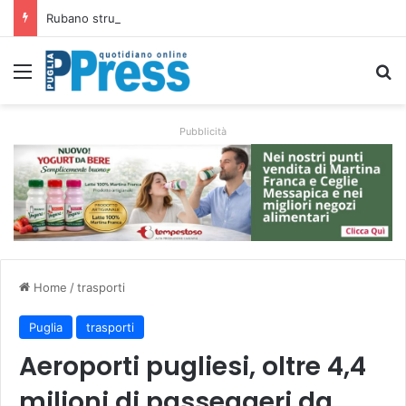
Rubano strumenti e farmaci ai medici dei migranti a Bari: ferme le visite a Nardò
Menu
C
Pubblicità
Home
/
trasporti
Puglia
trasporti
Aeroporti pugliesi, oltre 4,4
milioni di passeggeri da