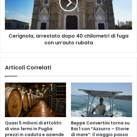
chilometri
di
fuga
con
un’auto
Cerignola, arrestato dopo 40 chilometri di fuga
rubata
con un’auto rubata
Articoli Correlati
Quasi 5 milioni di ettolitri
Beppe Convertini torna su
di vino fermi in Puglia:
Rai 1 con “Azzurro – Storie
prezzi in caduta e aziende
di mare”: il viaggio passa