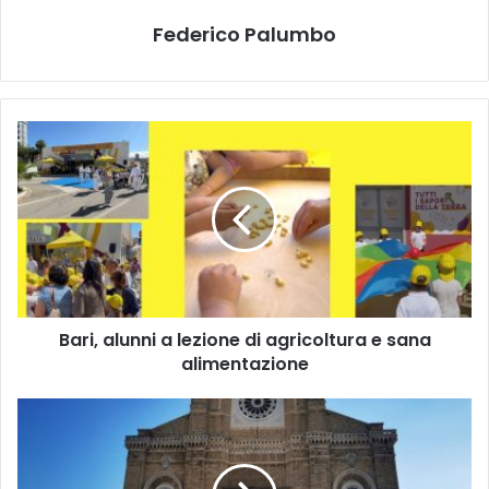
Federico Palumbo
Bari,
alunni
a
lezione
di
agricoltura
e
sana
alimentazione
Bari, alunni a lezione di agricoltura e sana
alimentazione
Cerignola,
arrestato
dopo
40