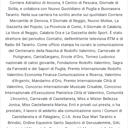
Corriere Adriatico di Ancona, Il Centro di Pescara, Giornale di
Sicilia, e collabora con Nuovo Quotidiano di Puglia e Buonasera
Taranto. Nella sua carriera ha scritto anche sui quotidiani Corriere
Mercantile di Genova, Il Giornale di Reggio, Nuovo Molise, La
Gazzetta del Popolo, La Provincia di Como, Il Giornale di Calabria,
La Voce di Reggio, Calabria Ora e La Gazzetta dello Sport. È stato
direttore del periodico Contatto, dell’emittente televisiva RTM e di
Radio 94 Taranto. Come ufficio stampa ha curato la comunicazione
del Centenario della Nascita di Rodolfo Valentino, Carnevale di
Putignano, CantaGargano, Ercole d'Oro, Torneo Ludovico
nazionale di calcio giovanile, Fondazione Rodolfo Valentino, Sagra
da Farnedd e dei Sapori di Puglia, Premio Internazionale Rodolfo
Valentino Economia Finanza Comunicazione e Ricerca, Valentino
d'Argento, Mandarino d'Oro, Premio Internazionale Città di
Valentino, Concorso Internazionale Musicale Crisalide, Concorso
Internazionale d'Esecuzione Pianistica Città di Valentino, Comunità
L’Incontro, Carnevale di Castellaneta, Miss e Mister Bellezza
Jonica, Miss Castellaneta Marina; Enti e privati cui presta, o ha
prestato, il lavoro di addetto alla comunicazione sono i Comuni di
Castellaneta e di Palagiano, C.I.A. Area Due Mari Taranto e
Brindisi, Ordine Equestre Santo Sepolcro di Gerusalemme, GAL