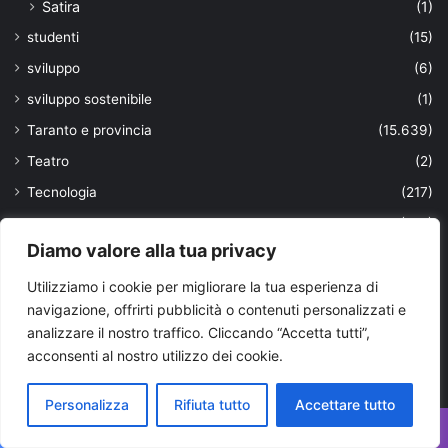
Satira
(1)
studenti
(15)
sviluppo
(6)
sviluppo sostenibile
(1)
Taranto e provincia
(15.639)
Teatro
(2)
Tecnologia
(217)
Tendenze
(107)
Diamo valore alla tua privacy
Territorio
(118)
Top News
(25)
Utilizziamo i cookie per migliorare la tua esperienza di
navigazione, offrirti pubblicità o contenuti personalizzati e
trasporti
(170)
analizzare il nostro traffico. Cliccando “Accetta tutti”,
truffa
(38)
acconsenti al nostro utilizzo dei cookie.
turismo
(356)
Personalizza
Rifiuta tutto
Accettare tutto
ultimissime
(1.901)
università
(63)
Facebook
X
WhatsApp
Telegram
Viber