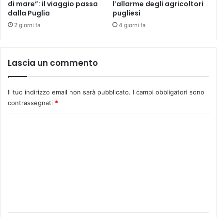
di mare”: il viaggio passa
l’allarme degli agricoltori
dalla Puglia
pugliesi
2 giorni fa
4 giorni fa
Lascia un commento
Il tuo indirizzo email non sarà pubblicato.
I campi obbligatori sono
contrassegnati
*
C
o
m
m
e
n
t