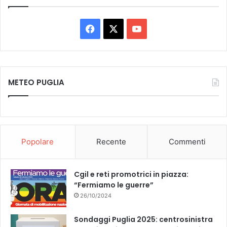
Facebook
X
You
Tube
METEO PUGLIA
Popolare
Recente
Commenti
Cgil e reti promotrici in piazza:
“Fermiamo le guerre”
26/10/2024
Sondaggi Puglia 2025: centrosinistra