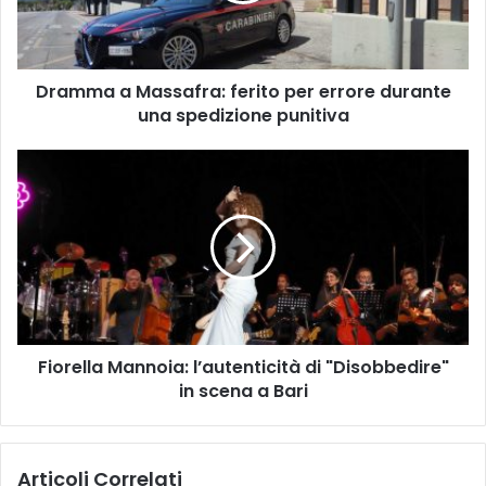
durante
una
spedizione
Dramma a Massafra: ferito per errore durante
punitiva
una spedizione punitiva
Fiorella
Mannoia:
l’autenticità
di
"Disobbedire"
in
scena
a
Bari
Fiorella Mannoia: l’autenticità di "Disobbedire"
in scena a Bari
Articoli Correlati