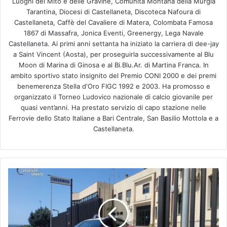
Luoghi del Mito e delle Gravine, Comunità Montana della Murgia
Tarantina, Diocesi di Castellaneta, Discoteca Nafoura di
Castellaneta, Caffè del Cavaliere di Matera, Colombata Famosa
1867 di Massafra, Jonica Eventi, Greenergy, Lega Navale
Castellaneta. Ai primi anni settanta ha iniziato la carriera di dee-jay
a Saint Vincent (Aosta), per proseguirla successivamente al Blu
Moon di Marina di Ginosa e al Bi.Blu.Ar. di Martina Franca. In
ambito sportivo stato insignito del Premio CONI 2000 e dei premi
benemerenza Stella d'Oro FIGC 1992 e 2003. Ha promosso e
organizzato il Torneo Ludovico nazionale di calcio giovanile per
quasi vent’anni. Ha prestato servizio di capo stazione nelle
Ferrovie dello Stato Italiane a Bari Centrale, San Basilio Mottola e a
Castellaneta.
Dramma
a
Massafra:
ferito
per
errore