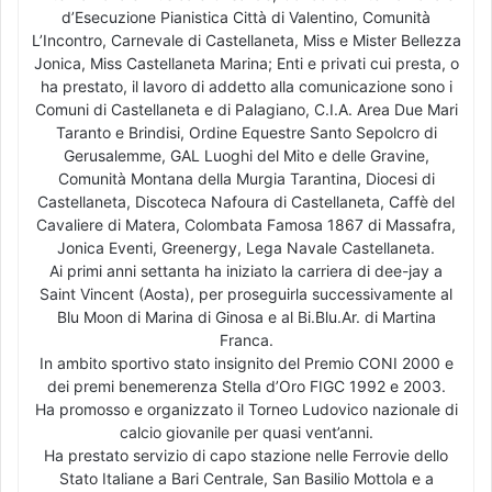
d’Esecuzione Pianistica Città di Valentino, Comunità
L’Incontro, Carnevale di Castellaneta, Miss e Mister Bellezza
Jonica, Miss Castellaneta Marina; Enti e privati cui presta, o
ha prestato, il lavoro di addetto alla comunicazione sono i
Comuni di Castellaneta e di Palagiano, C.I.A. Area Due Mari
Taranto e Brindisi, Ordine Equestre Santo Sepolcro di
Gerusalemme, GAL Luoghi del Mito e delle Gravine,
Comunità Montana della Murgia Tarantina, Diocesi di
Castellaneta, Discoteca Nafoura di Castellaneta, Caffè del
Cavaliere di Matera, Colombata Famosa 1867 di Massafra,
Jonica Eventi, Greenergy, Lega Navale Castellaneta.
Ai primi anni settanta ha iniziato la carriera di dee-jay a
Saint Vincent (Aosta), per proseguirla successivamente al
Blu Moon di Marina di Ginosa e al Bi.Blu.Ar. di Martina
Franca.
In ambito sportivo stato insignito del Premio CONI 2000 e
dei premi benemerenza Stella d’Oro FIGC 1992 e 2003.
Ha promosso e organizzato il Torneo Ludovico nazionale di
calcio giovanile per quasi vent’anni.
Ha prestato servizio di capo stazione nelle Ferrovie dello
Stato Italiane a Bari Centrale, San Basilio Mottola e a