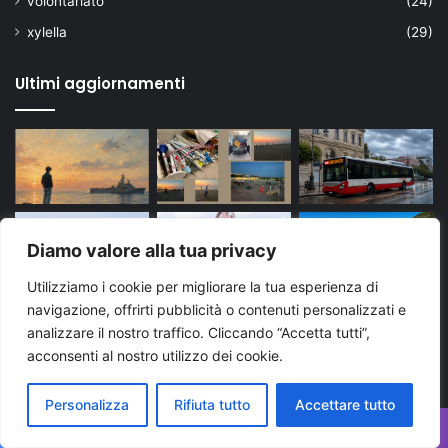
volontariato
(24)
xylella
(29)
Ultimi aggiornamenti
Diamo valore alla tua privacy
Utilizziamo i cookie per migliorare la tua esperienza di
navigazione, offrirti pubblicità o contenuti personalizzati e
analizzare il nostro traffico. Cliccando “Accetta tutti”,
acconsenti al nostro utilizzo dei cookie.
Personalizza
Rifiuta tutto
Accettare tutto
Tags
Facebook
X
WhatsApp
Telegram
Viber