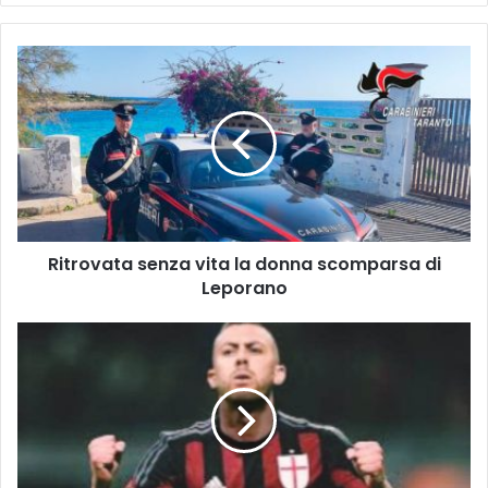
Ritrovata
senza
vita
la
donna
scomparsa
di
Leporano
Ritrovata senza vita la donna scomparsa di
Leporano
Jeremy
Ménez:
Un
Colpo
Sensazionale
per
il