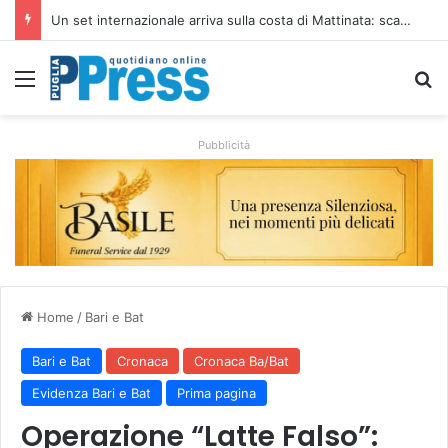
Un set internazionale arriva sulla costa di Mattinata: scattano i divieti alla Baia dei Faraglioni
Menu
C
Pubblicità
Home
/
Bari e Bat
Bari e Bat
Cronaca
Cronaca Ba/Bat
Evidenza Bari e Bat
Prima pagina
Operazione “Latte Falso”: