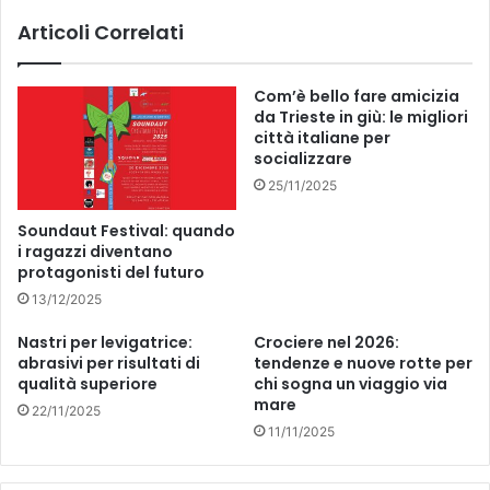
A
G
Articoli Correlati
L
R
'
A
O
Z
Com’è bello fare amicizia
B
I
da Trieste in giù: le migliori
B
E
città italiane per
L
A
socializzare
I
L
25/11/2025
G
L
O
E
Soundaut Festival: quando
P
D
i ragazzi diventano
E
O
protagonisti del futuro
R
N
13/12/2025
I
A
L
Z
Nastri per levigatrice:
Crociere nel 2026:
A
I
abrasivi per risultati di
tendenze e nuove rotte per
V
O
qualità superiore
chi sogna un viaggio via
O
N
mare
22/11/2025
R
I
11/11/2025
A
D
T
I
O