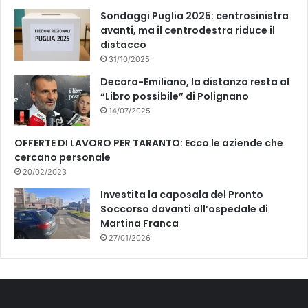
S
Sondaggi Puglia 2025: centrosinistra
S
avanti, ma il centrodestra riduce il
I
distacco
S
31/10/2025
T
Decaro-Emiliano, la distanza resta al
E
“Libro possibile” di Polignano
N
14/07/2025
Z
A
A
OFFERTE DI LAVORO PER TARANTO: Ecco le aziende che
R
cercano personale
2
20/02/2023
7
Investita la caposala del Pronto
H
Soccorso davanti all’ospedale di
A
Martina Franca
U
27/01/2026
N
N
U
O
V