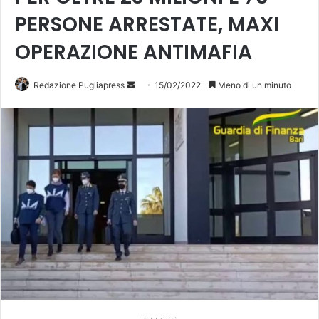
PERSONE ARRESTATE, MAXI
OPERAZIONE ANTIMAFIA
Redazione Pugliapress
I
15/02/2022
Meno di un minuto
n
v
i
a
u
n
'
e
m
a
i
l