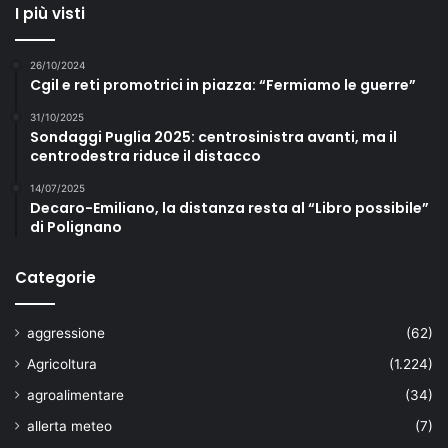
O
I più visti
D
E
26/10/2024
F
Cgil e reti promotrici in piazza: “Fermiamo le guerre”
R
I
31/10/2025
B
Sondaggi Puglia 2025: centrosinistra avanti, ma il
centrodestra riduce il distacco
I
L
14/07/2025
L
Decaro-Emiliano, la distanza resta al “Libro possibile”
A
di Polignano
T
O
Categorie
R
E
aggressione
(62)
Agricoltura
(1.224)
agroalimentare
(34)
allerta meteo
(7)