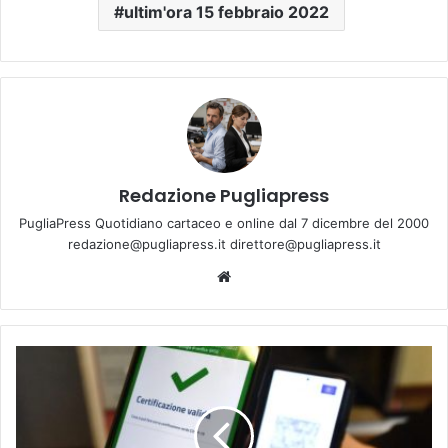
ultim'ora 15 febbraio 2022
Redazione Pugliapress
PugliaPress Quotidiano cartaceo e online dal 7 dicembre del 2000
redazione@pugliapress.it direttore@pugliapress.it
We
bsi
te
S
U
P
E
R