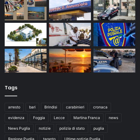
Tags
arresto
bari
Brindisi
carabinieri
cronaca
evidenza
Foggia
Lecce
Martina Franca
news
News Puglia
notizie
polizia di stato
puglia
Regione Puglia
taranto
Ultime notizie Puglia