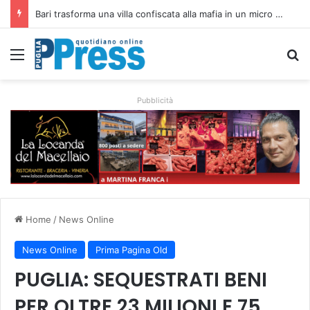
Rubano strumenti e farmaci ai medici dei migranti a Bari: ferme le visite a Nardò
Menu
C
Pubblicità
Home
/
News Online
News Online
Prima Pagina Old
PUGLIA: SEQUESTRATI BENI
PER OLTRE 23 MILIONI E 75