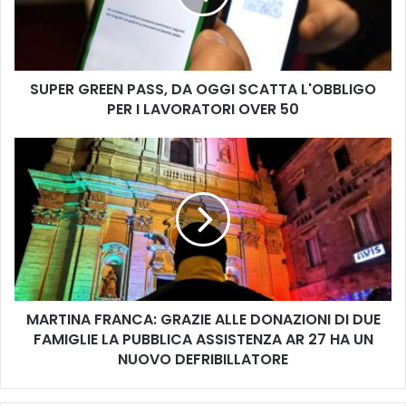
G
R
E
E
SUPER GREEN PASS, DA OGGI SCATTA L'OBBLIGO
N
PER I LAVORATORI OVER 50
P
A
S
M
S
A
,
R
D
T
A
I
O
N
G
A
G
F
I
R
S
MARTINA FRANCA: GRAZIE ALLE DONAZIONI DI DUE
A
C
FAMIGLIE LA PUBBLICA ASSISTENZA AR 27 HA UN
N
A
C
NUOVO DEFRIBILLATORE
T
A
T
: