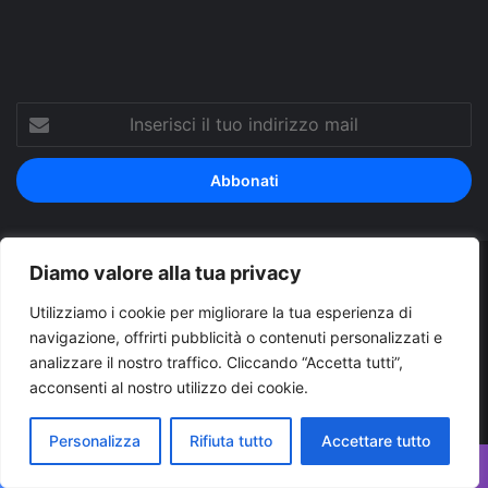
Inserisci
il
tuo
indirizzo
mail
Diamo valore alla tua privacy
© Copyright 2026, Tutti i diritti riservati |
© Copyright
Utilizziamo i cookie per migliorare la tua esperienza di
Pugliapress - Quotidiano online editore associazione giornalisti
navigazione, offrirti pubblicità o contenuti personalizzati e
riuniti registrato presso il tribunale di Taranto al n. 569/2000 del
analizzare il nostro traffico. Cliccando “Accetta tutti”,
24/10/2000. Direttore responsabile Antonio Rubino
acconsenti al nostro utilizzo dei cookie.
Cerco/Vendo
Offerte di lavoro Puglia
Archivio
Contatti
Personalizza
Rifiuta tutto
Accettare tutto
Cookies Policy
Privacy Policy
Info pubblicità elettorale