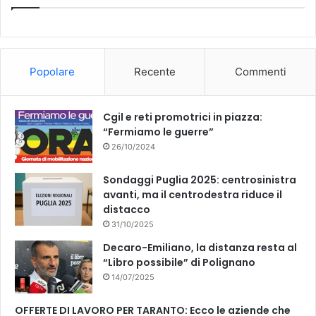
L
A
A
S
b
u
N
I
O
L
o
b
M
I
Popolare
Recente
Commenti
A
C
o
e
T
A
R
T
k
Cgil e reti promotrici in piazza:
A
A
“Fermiamo le guerre”
I
E
26/10/2024
G
M
I
O
O
Sondaggi Puglia 2025: centrosinistra
L
V
avanti, ma il centrodestra riduce il
I
A
distacco
S
N
E
31/10/2025
I
Decaro-Emiliano, la distanza resta al
“Libro possibile” di Polignano
14/07/2025
OFFERTE DI LAVORO PER TARANTO: Ecco le aziende che