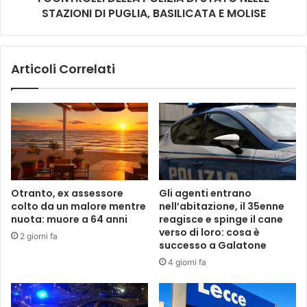
N
STAZIONI DI PUGLIA, BASILICATA E MOLISE
D
T
E
I
L
C
L
Articoli Correlati
L
A
I
P
M
O
A
L
T
I
I
Z
C
I
I
A
S
D
Otranto, ex assessore
Gli agenti entrano
U
I
colto da un malore mentre
nell’abitazione, il 35enne
L
S
nuota: muore a 64 anni
reagisce e spinge il cane
L
T
verso di loro: cosa è
2 giorni fa
A
A
successo a Galatone
P
T
4 giorni fa
E
O
L
N
L
E