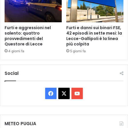
E
L
A
L
L
E
L
S
A
T
Furti e aggressioni nel
Furti e danni sui binari FSE,
P
salento: quattro
42 episodi in sette mesi: la
A
provvedimenti del
Lecce-Gallipoli è la linea
R
Z
Questore di Lecce
più colpita
E
I
V
O
4 giorni fa
5 giorni fa
E
N
N
I
Z
D
Social
I
I
O
P
N
U
E
F
X
Y
G
D
L
a
o
E
I
L
A
c
u
M
,
E
METEO PUGLIA
B
e
T