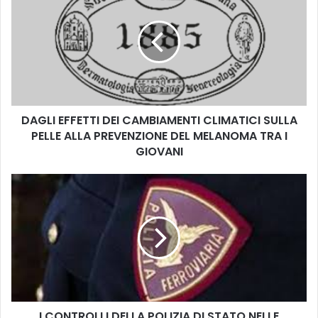
A
G
L
I
E
F
F
E
DAGLI EFFETTI DEI CAMBIAMENTI CLIMATICI SULLA
T
PELLE ALLA PREVENZIONE DEL MELANOMA TRA I
T
I
GIOVANI
D
E
I
I
C
C
O
A
N
M
T
B
R
I
O
A
L
M
L
E
I CONTROLLI DELLA POLIZIA DI STATO NELLE
I