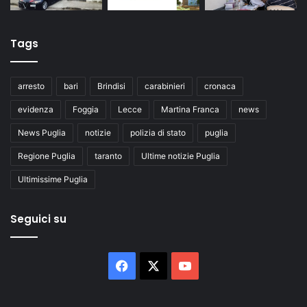
Tags
arresto
bari
Brindisi
carabinieri
cronaca
evidenza
Foggia
Lecce
Martina Franca
news
News Puglia
notizie
polizia di stato
puglia
Regione Puglia
taranto
Ultime notizie Puglia
Ultimissime Puglia
Seguici su
Facebook
X
You
Tube