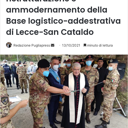
ammodernamento della
Base logistico-addestrativa
di Lecce-San Cataldo
Redazione Pugliapress
I
13/10/2021
minuto di lettura
n
v
i
a
u
n
'
e
m
a
i
l