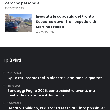
cercano personale
20/02/2023
Investita la caposala del Pronto
Soccorso davanti all’ospedale di
Martina Franca
27/01/2026
I più visti
26/10/2024
Cgil e reti promotrici in piazza: “Fermiamo le guerre”
31/10/2025
Sondaggi Puglia 2025: centrosinistra avanti, ma il
centrodestra riduce il distacco
14/07/2025
Decaro-Emiliano, la distanza resta al “Libro possibile”